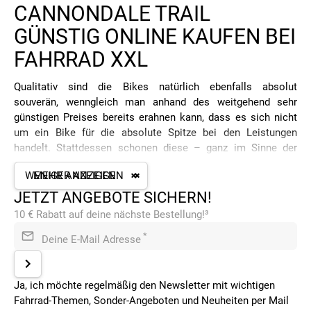
CANNONDALE TRAIL
GÜNSTIG ONLINE KAUFEN BEI
FAHRRAD XXL
Qualitativ sind die Bikes natürlich ebenfalls absolut
souverän, wenngleich man anhand des weitgehend sehr
günstigen Preises bereits erahnen kann, dass es sich nicht
um ein Bike für die absolute Spitze bei den Leistungen
handelt. Stattdessen schonen diese – ganz im Sinne der
familiären Vollausstattung – vor allem den Geldbeutel, um
WENIGER ANZEIGEN
MEHR ANZEIGEN
erschwinglich zu bleiben.
JETZT ANGEBOTE SICHERN!
MODELLVIELFALT PUR UND
10 € Rabatt auf deine nächste Bestellung!³
AUSGEFALLENE DESIGNS
*
Deine E-Mail Adresse
Schaut man sich die Modelle des Cannondale Trail an, fällt
sofort auf, dass der US-amerikanische Fahrradhersteller mit
diesem Modell auf farbige Designs setzt. Blau, türkis, grün,
Ja, ich möchte regelmäßig den Newsletter mit wichtigen
gelb, orange – all diese Farben kommen bei
Fahrrad-Themen, Sonder-Angeboten und Neuheiten per Mail
unterschiedlichen Modellen der Serie zum Einsatz, gerne