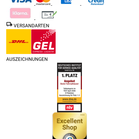
VERSANDARTEN
AUSZEICHNUNGEN