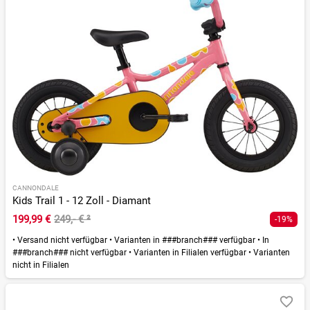
CANNONDALE
Kids Trail 1 - 12 Zoll - Diamant
199,99 €
249,- €
²
-19%
•
Versand nicht verfügbar
•
Varianten in ###branch### verfügbar
•
In
###branch### nicht verfügbar
•
Varianten in Filialen verfügbar
•
Varianten
nicht in Filialen