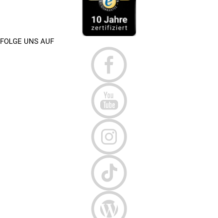
FOLGE UNS AUF