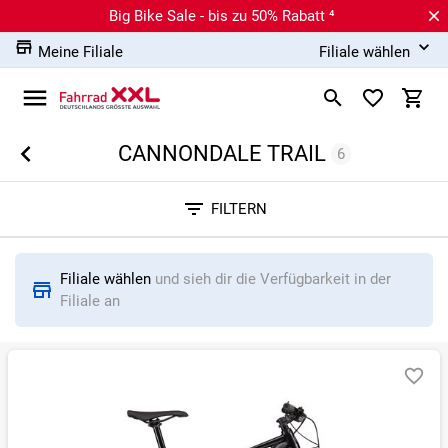
Big Bike Sale - bis zu 50% Rabatt ⁴
Meine Filiale
Filiale wählen
CANNONDALE TRAIL
6
Sortieren nach
FILTERN
RELEVANZ
BESTSELLER
ERSPARNIS IN %
N
Filiale wählen
und sieh dir die Verfügbarkeit in der
Filiale an