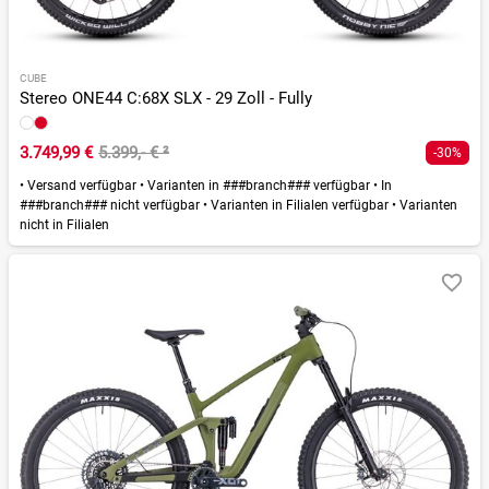
CUBE
Stereo ONE44 C:68X SLX - 29 Zoll - Fully
3.749,99 €
5.399,- €
²
-30%
•
Versand verfügbar
•
Varianten in ###branch### verfügbar
•
In
###branch### nicht verfügbar
•
Varianten in Filialen verfügbar
•
Varianten
nicht in Filialen