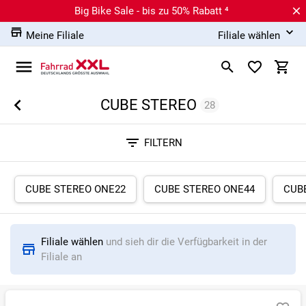
Big Bike Sale - bis zu 50% Rabatt ⁴
Meine Filiale
Filiale wählen
CUBE STEREO
28
Sortieren nach
FILTERN
RELEVANZ
BESTSELLER
ERSPARNIS IN %
N
CUBE STEREO ONE22
CUBE STEREO ONE44
CUB
Filiale wählen
und sieh dir die Verfügbarkeit in der
Filiale an