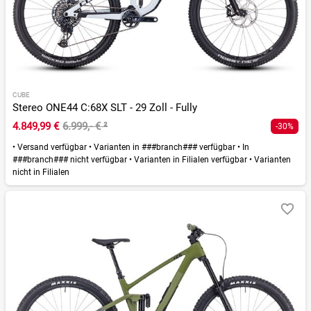
CUBE
Stereo ONE44 C:68X SLT - 29 Zoll - Fully
4.849,99 €
6.999,- €
²
-30%
•
Versand verfügbar
•
Varianten in ###branch### verfügbar
•
In
###branch### nicht verfügbar
•
Varianten in Filialen verfügbar
•
Varianten
nicht in Filialen