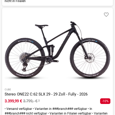
nicht in Filialen
CUBE
Stereo ONE22 C:62 SLX 29 - 29 Zoll - Fully - 2026
3.399,99 €
3.799,- €
¹
-10%
•
Versand verfügbar
•
Varianten in ###branch### verfügbar
•
In
###branch### nicht verfügbar
•
Varianten in Filialen verfügbar
•
Varianten