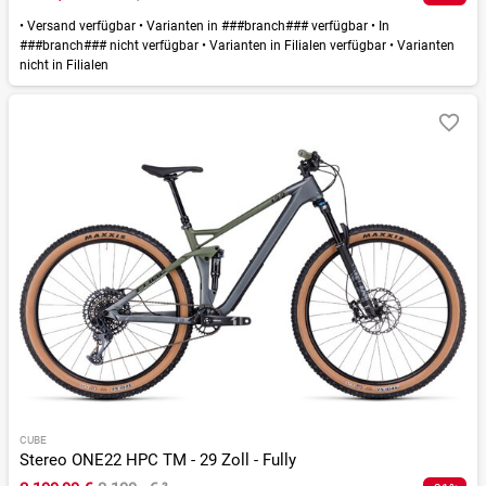
•
Versand verfügbar
•
Varianten in ###branch### verfügbar
•
In
###branch### nicht verfügbar
•
Varianten in Filialen verfügbar
•
Varianten
nicht in Filialen
CUBE
Stereo ONE22 HPC TM - 29 Zoll - Fully