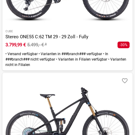
CUBE
Stereo ONE55 C:62 TM 29 - 29 Zoll - Fully
3.799,99 €
5.499,- €
²
-30%
•
Versand verfügbar
•
Varianten in ###branch### verfügbar
•
In
###branch### nicht verfügbar
•
Varianten in Filialen verfügbar
•
Varianten
nicht in Filialen