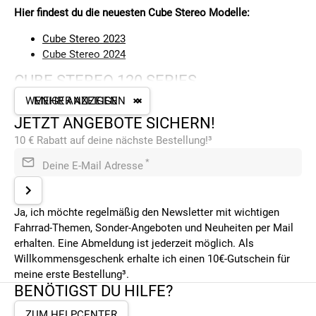
Hier findest du die neuesten Cube Stereo Modelle:
Cube Stereo 2023
Cube Stereo 2024
CUBE STEREO 120 SERIES
WENIGER ANZEIGEN
MEHR ANZEIGEN
Der hochwertige 4Gelenker bietet beste Steifigkeit und
JETZT ANGEBOTE SICHERN!
niedrigstes Gewicht. 120mm Federweg, Steckachsen und die
intern verlegten Leitungen bieten beste Funktion und
10 € Rabatt auf deine nächste Bestellung!³
hochwertige Optik. Das
Cube Stereo 120
eignet sich als
*
Deine E-Mail Adresse
Marathon/Tourenfully bestens für deine nächste Ausfahrt mit
Freunden und arbeitet besonders effizient.
Ja, ich möchte regelmäßig den Newsletter mit wichtigen
> Zur Cube Stereo 120 Series
Fahrrad-Themen, Sonder-Angeboten und Neuheiten per Mail
CUBE STEREO 120 HPA PRO
erhalten. Eine Abmeldung ist jederzeit möglich. Als
Willkommensgeschenk erhalte ich einen 10€-Gutschein für
Alu Rahmen mit 120mm Federweg
meine erste Bestellung³.
Manitou/Rock Shox Luftfahrwerk
BENÖTIGST DU HILFE?
3x10 fach Shimano Antrieb
Shimano Scheibenbremsen mit 180 mm
ZUM HELPCENTER