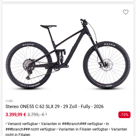
CUBE
Stereo ONE55 C:62 SLX 29 - 29 Zoll - Fully - 2026
3.399,99 €
3.799,- €
¹
-10%
•
Versand verfügbar
•
Varianten in ###branch### verfügbar
•
In
###branch### nicht verfügbar
•
Varianten in Filialen verfügbar
•
Varianten
nicht in Filialen