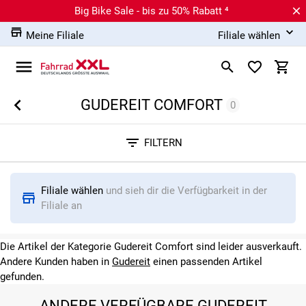
Big Bike Sale - bis zu 50% Rabatt ⁴
Meine Filiale
Filiale wählen
GUDEREIT COMFORT
0
Sortieren nach
FILTERN
RELEVANZ
BESTSELLER
ERSPARNIS IN %
N
Filiale wählen
und sieh dir die Verfügbarkeit in der
Filiale an
Die Artikel der Kategorie Gudereit Comfort sind leider ausverkauft.
Andere Kunden haben in
Gudereit
einen passenden Artikel
gefunden.
ANDERE VERFÜGBARE GUDEREIT