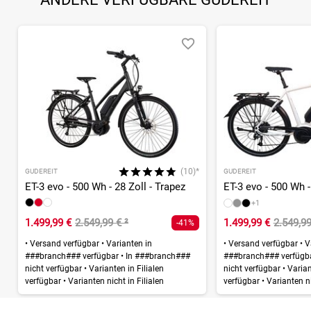
(10)*
GUDEREIT
GUDEREIT
ET-3 evo - 500 Wh - 28 Zoll - Trapez
ET-3 evo - 500 Wh -
+1
1.499,99 €
2.549,99 €
²
1.499,99 €
2.549,9
-41%
•
Versand verfügbar
•
Varianten in
•
Versand verfügbar
•
Va
###branch### verfügbar
•
In ###branch###
###branch### verfügb
nicht verfügbar
•
Varianten in Filialen
nicht verfügbar
•
Variant
verfügbar
•
Varianten nicht in Filialen
verfügbar
•
Varianten ni