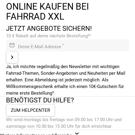
ONLINE KAUFEN BEI
FAHRRAD XXL
JETZT ANGEBOTE SICHERN!
10 € Rabatt auf deine nächste Bestellung!³
*
Deine E-Mail Adresse
Ja, ich möchte regelmäßig den Newsletter mit wichtigen
Fahrrad-Themen, Sonder-Angeboten und Neuheiten per Mail
erhalten. Eine Abmeldung ist jederzeit möglich. Als
Willkommensgeschenk erhalte ich einen 10€-Gutschein für
meine erste Bestellung³.
BENÖTIGST DU HILFE?
ZUM HELPCENTER
Wir sind montags bis freitags von 09.00 bis 17.00 Uhr und
samstags von 10.00 bis 15.00 Uhr für dich erreichbar.