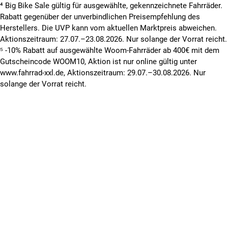
⁴ Big Bike Sale gültig für ausgewählte, gekennzeichnete Fahrräder.
Magura
Rabatt gegenüber der unverbindlichen Preisempfehlung des
leuchtstarker „Blueline30“-LED-Scheinwerfer von AXA
Herstellers. Die UVP kann vom aktuellen Marktpreis abweichen.
griffige Schwalbe „Citizen Light“-Reifen
Aktionszeitraum: 27.07.–23.08.2026. Nur solange der Vorrat reicht.
bequemer Sattel mit Sattelstützenfedern
⁵ -10% Rabatt auf ausgewählte Woom-Fahrräder ab 400€ mit dem
Gutscheincode WOOM10, Aktion ist nur online gültig unter
www.fahrrad-xxl.de, Aktionszeitraum: 29.07.–30.08.2026. Nur
Kalkhoff AGATTU XXL 27 - 2016 - 28 Zoll - Damen Komfort
solange der Vorrat reicht.
Komfort-Alurahmen mit tiefem Durchstieg für kräftige
Fahrer
zuverlässige hydraulische „HS11“-Felgenbremsen von
Magura
leuchtstarker „Blueline30“-LED-Scheinwerfer von AXA
präzise, breit gestufte 27-Gang Shimano „Alivio“-
Schaltung
stabiler Gepäckträger
bequemer Sattel mit Sattelstützenfedern
winkel- und höhenverstellbarer Vorbau
Kalkhoff AGATTU XXL 27 - 2016 - 28 Zoll - Damen Sport