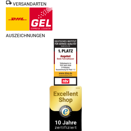
VERSANDARTEN
Kalkhoff AGATTU XXL 8R - 2017 - 28 Zoll - Diamant
Klassischer Diamant-Alurahmen für kräftige Fahrer
zuverlässige hydraulische „HS11“-Felgenbremsen von
Magura
AUSZEICHNUNGEN
breit gestufte 8-Gang Shimano “Nexus“-Schaltung
sichere zusätzliche Rücktritt-Bremse
leistungsstarke Concept „EX Pro“-Beleuchtung mit 80
Lux
stabiler Gepäckträger
bequemer Sattel mit Sattelstützenfedern
Kalkhoff AGATTU DE - 2016 - 26 Zoll - Damen Komfort
Komfort-Alurahmen mit tiefem Durchstieg
kräftige Felgenbremsen für sichere Verzögerung
präzise 7-Gang Shimano „Nexus“-Schaltung
stabile, schnell beschleunigende 26-Zoll-Laufräder
helle AXA „Blueline“-Beleuchtung (30 Lux)