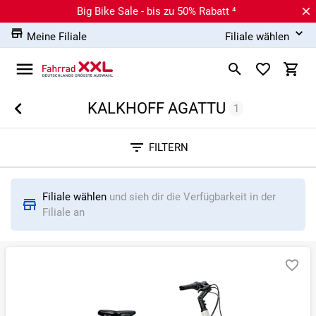
Big Bike Sale - bis zu 50% Rabatt ⁴
Meine Filiale
Filiale wählen
KALKHOFF AGATTU
1
Sortieren nach
FILTERN
RELEVANZ
BESTSELLER
ERSPARNIS IN %
N
Filiale wählen
und sieh dir die Verfügbarkeit in der
Filiale an