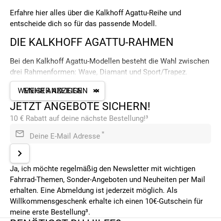
Erfahre hier alles über die Kalkhoff Agattu-Reihe und
entscheide dich so für das passende Modell.
DIE KALKHOFF AGATTU-RAHMEN
Bei den Kalkhoff Agattu-Modellen besteht die Wahl zwischen
drei Rahmenformen: Wave, Diamant und Sport/Trapez.
Wave-Rahmen sind mit tiefem Durchstieg konstruiert um das
WENIGER ANZEIGEN
MEHR ANZEIGEN
Auf und Absteigen maximal komfortabel zu gestalten. Das
JETZT ANGEBOTE SICHERN!
Oberrohr ist sehr tief gezogen und in einer Welle (engl. wave)
10 € Rabatt auf deine nächste Bestellung!³
über dem Tretlager mit dem Sitzrohr verbunden. Der Vorteil
des Wave-Rahmens liegt in der sehr aufrechten und
*
Deine E-Mail Adresse
übersichtlichen Sitzposition und im komfortablen und
sicheren Auf- und Absteigen.
Ja, ich möchte regelmäßig den Newsletter mit wichtigen
Diamant-Rahmen sind der Klassiker und werden auch als
Fahrrad-Themen, Sonder-Angeboten und Neuheiten per Mail
„Herren-Rahmen“ bezeichnet. Das Oberrohr verläuft
erhalten. Eine Abmeldung ist jederzeit möglich. Als
waagrecht. Diese Rahmenform vereint geringes Gewicht mit
Willkommensgeschenk erhalte ich einen 10€-Gutschein für
sportlicher Optik und Stabilität.
meine erste Bestellung³.