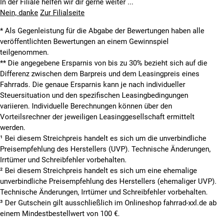
In der Filiale helfen wir dir gerne weiter ...
leuchtstarker „Blueline30“-LED-Scheinwerfer von AXA
Nein, danke
Zur Filialseite
stabiler Gepäckträger
bequemer Sattel mit Sattelstützenfedern
* Als Gegenleistung für die Abgabe der Bewertungen haben alle
veröffentlichten Bewertungen an einem Gewinnspiel
teilgenommen.
Kalkhoff AGATTU 27 - 2017 - 28 Zoll - Diamant
**
Die angegebene Ersparnis von bis zu 30% bezieht sich auf die
optimierter Alu-Trekking-Rahmen mit dynamischer
Differenz zwischen dem Barpreis und dem Leasingpreis eines
Trapezform
Fahrrads. Die genaue Ersparnis kann je nach individueller
präzise, breit gestufte Shimano „Alivio“-Schaltung
Steuersituation und den spezifischen Leasingbedingungen
zuverlässige hydraulische „HS11“-Felgenbremsen von
variieren. Individuelle Berechnungen können über den
Magura
Vorteilsrechner der jeweiligen Leasinggesellschaft ermittelt
leuchtstarker „Blueline30“-LED-Scheinwerfer von AXA
werden.
griffige Schwalbe „Citizen Light“-Reifen
¹ Bei diesem Streichpreis handelt es sich um die unverbindliche
bequemer Sattel mit Sattelstützenfedern
Preisempfehlung des Herstellers (UVP). Technische Änderungen,
Irrtümer und Schreibfehler vorbehalten.
² Bei diesem Streichpreis handelt es sich um eine ehemalige
Kalkhoff AGATTU 27 - 2017 - 28 Zoll - Damen Komfort
unverbindliche Preisempfehlung des Herstellers (ehemaliger UVP).
Technische Änderungen, Irrtümer und Schreibfehler vorbehalten.
Komfort-Alurahmen mit tiefem Durchstieg
³ Der Gutschein gilt ausschließlich im Onlineshop fahrrad-xxl.de ab
präzise, breit gestufte Shimano „Alivio“-Schaltung
einem Mindestbestellwert von 100 €.
zuverlässige hydraulische „HS11“-Felgenbremsen von