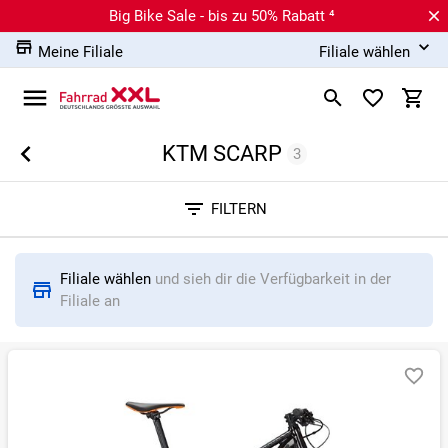
Big Bike Sale - bis zu 50% Rabatt ⁴
Meine Filiale
Filiale wählen
KTM SCARP
3
Sortieren nach
FILTERN
RELEVANZ
BESTSELLER
ERSPARNIS IN %
N
Filiale wählen
und sieh dir die Verfügbarkeit in der
Filiale an