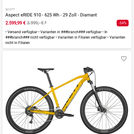
SCOTT
Aspect eRIDE 910 - 625 Wh - 29 Zoll - Diamant
2.599,99 €
3.999,- €
²
-34%
•
Versand verfügbar
•
Varianten in ###branch### verfügbar
•
In
###branch### nicht verfügbar
•
Varianten in Filialen verfügbar
•
Varianten
nicht in Filialen