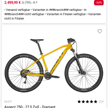
2.499,99 €
3.799,- €
²
-34%
•
Versand verfügbar
•
Varianten in ###branch### verfügbar
•
In
###branch### nicht verfügbar
•
Varianten in Filialen verfügbar
•
Varianten
nicht in Filialen
(1)*
SCOTT
Aspect 750 - 27,5 Zoll - Diamant