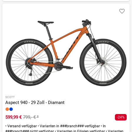
SCOTT
Aspect 940 - 29 Zoll - Diamant
599,99 €
799,- €
²
-24%
•
Versand verfügbar
•
Varianten in ###branch### verfügbar
•
In
###branch### nicht verfügbar
•
Varianten in Filialen verfügbar
•
Varianten