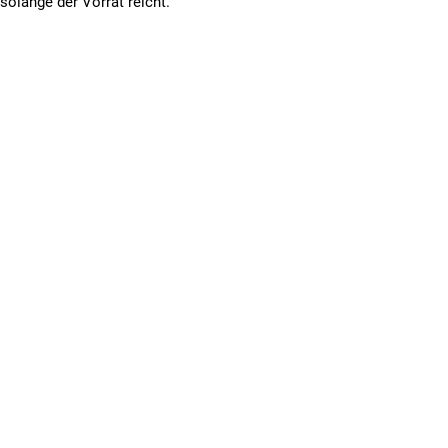
solange der Vorrat reicht.