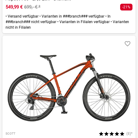
549,99 €
699,- €
²
-21%
•
Versand verfügbar
•
Varianten in ###branch### verfügbar
•
In
###branch### nicht verfügbar
•
Varianten in Filialen verfügbar
•
Varianten
nicht in Filialen
(8)*
SCOTT