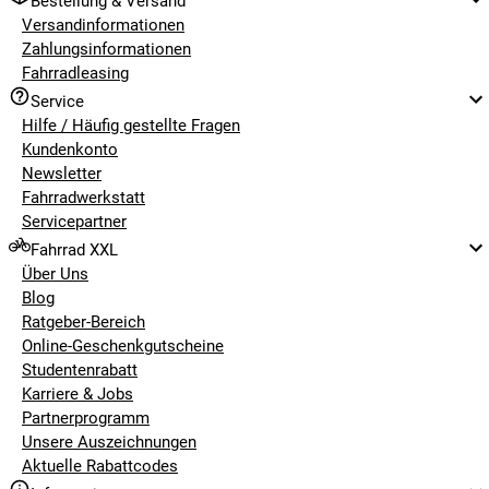
Bestellung & Versand
DER SCOTT ASPECT RAHMEN
Versandinformationen
Der leichte Aluminiumrahmen des Scott Aspect vereint
Zahlungsinformationen
Sportlichkeit, Komfort und Alltagstauglichkeit. Dadurch
Fahrradleasing
verfügt das Rad über einen extrem breites Einsatzspektrum.
Service
Die Rahmengeometrie ist an Fahrer gerichtet, die gerne auch
Hilfe / Häufig gestellte Fragen
mal etwas sportlicher unterwegs sind. Es wurde darauf
Kundenkonto
geachtet, die Sitzposition, anders als bei Fahrrädern, die
Newsletter
alleine als Sportgerät dienen sollen, nicht zu gestreckt zu
Fahrradwerkstatt
gestalten. Dadurch ist das Rad ein komfortabler Begleiter
Servicepartner
und macht auch im Alltag eine gute Figur. Durch extra
Fahrrad XXL
angebrachte Gewindeösen lassen sich Schutzbleche und
Über Uns
Gepäckträger problemlos installieren. Das ermöglicht die
Blog
Mitnahme größerer Gepäckmengen und reduziert die
Ratgeber-Bereich
möglichen Ausreden, das Rad doch lieber stehen zu lassen.
Online-Geschenkgutscheine
Auch optisch hat Scott sich Mühe bei der Gestaltung des
Studentenrabatt
Rahmens gegeben. So sorgen die innenverlegten Züge, die
Karriere & Jobs
normalerweise erst an Rädern eines deutlich höheren
Partnerprogramm
Preissegments zu finden sind, für eine schöne, cleane Optik.
Unsere Auszeichnungen
Aktuelle Rabattcodes
DIE KOMPONENTEN AM SCOTT ASPECT