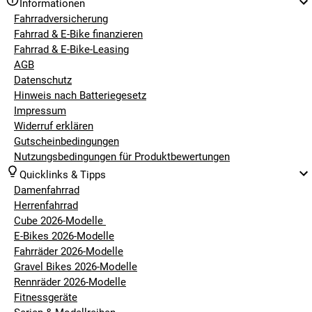
Informationen
Alle Scott Aspect Modelle sind mit einem Antrieb des
Fahrradversicherung
Marktführers Shimano ausgestattet. Dieser sorgt für
Fahrrad & E-Bike finanzieren
schnelle und präzise Gangwechsel in jeder Situation. Die
Fahrrad & E-Bike-Leasing
Modelle sind weiterhin mit einer tourentauglichen 3-fach
AGB
Kurbel bestückt. Das ist ein Garant für Spaß am Radfahren
Datenschutz
unabhängig vom aktuellen Fitnessstand, da so auch längere,
Hinweis nach Batteriegesetz
steilere Anstiege gut zu bewältigen sind. Bergab sorgen
Impressum
kräftige Bremsen und 100mm Federgabeln für den nötigen
Widerruf erklären
Komfort und viel Sicherheit.
Gutscheinbedingungen
Nutzungsbedingungen für Produktbewertungen
EINSATZGEBIET DES SCOTT ASPECT
Quicklinks & Tipps
Damenfahrrad
Die Mountainbikes der Aspect Reihe bieten viel Rad zu einem
Herrenfahrrad
guten Preis-Leistungsverhältnis. Besonders Einsteiger/innen
Cube 2026-Modelle
und Leute, die auf dem Weg nach einem vielseitig
E-Bikes 2026-Modelle
einsetzbaren Rad sind, werden das zu schätzen wissen. Denn
Fahrräder 2026-Modelle
sportliche Touren am Wochenende lassen sich mit dem Rad
Gravel Bikes 2026-Modelle
genauso gut angehen, wie der alltägliche Weg zur Arbeit oder
Rennräder 2026-Modelle
zum Supermarkt. Dank der zahlreichen
Fitnessgeräte
Montagemöglichkeiten müssen hier keine Kompromisse