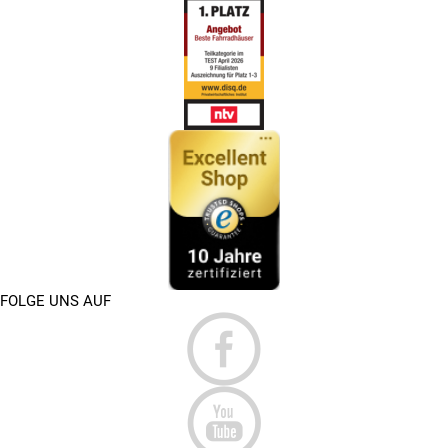
Scott Aspect 930/730
Einstellbare Federgabel von Suntour
Hydraulische Scheibenbremsen
Shimano Deore Schaltwerk
Scott Aspect 940/740
Federgabel von Suntour
Hydraulische Scheibenbremsen
Shimano Antrieb
Scott Aspect 950/750
Suntour Federgabel
FOLGE UNS AUF
Hydraulische Scheibenbremsen
Shimano Antrieb
Scott Aspect 960/760
Suntour Federgabel
Hydraulische Scheibenbremsen