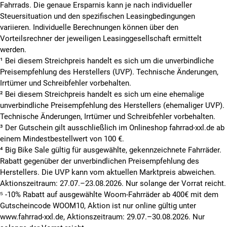
Fahrrads. Die genaue Ersparnis kann je nach individueller
Steuersituation und den spezifischen Leasingbedingungen
variieren. Individuelle Berechnungen können über den
Vorteilsrechner der jeweiligen Leasinggesellschaft ermittelt
werden.
¹ Bei diesem Streichpreis handelt es sich um die unverbindliche
Preisempfehlung des Herstellers (UVP). Technische Änderungen,
Irrtümer und Schreibfehler vorbehalten.
² Bei diesem Streichpreis handelt es sich um eine ehemalige
unverbindliche Preisempfehlung des Herstellers (ehemaliger UVP).
Technische Änderungen, Irrtümer und Schreibfehler vorbehalten.
³ Der Gutschein gilt ausschließlich im Onlineshop fahrrad-xxl.de ab
einem Mindestbestellwert von 100 €.
⁴ Big Bike Sale gültig für ausgewählte, gekennzeichnete Fahrräder.
Rabatt gegenüber der unverbindlichen Preisempfehlung des
Herstellers. Die UVP kann vom aktuellen Marktpreis abweichen.
Aktionszeitraum: 27.07.–23.08.2026. Nur solange der Vorrat reicht.
⁵ -10% Rabatt auf ausgewählte Woom-Fahrräder ab 400€ mit dem
Gutscheincode WOOM10, Aktion ist nur online gültig unter
www.fahrrad-xxl.de, Aktionszeitraum: 29.07.–30.08.2026. Nur