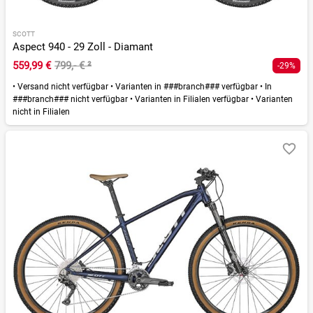
SCOTT
Aspect 940 - 29 Zoll - Diamant
559,99 €
799,- €
²
-29%
•
Versand nicht verfügbar
•
Varianten in ###branch### verfügbar
•
In
###branch### nicht verfügbar
•
Varianten in Filialen verfügbar
•
Varianten
nicht in Filialen