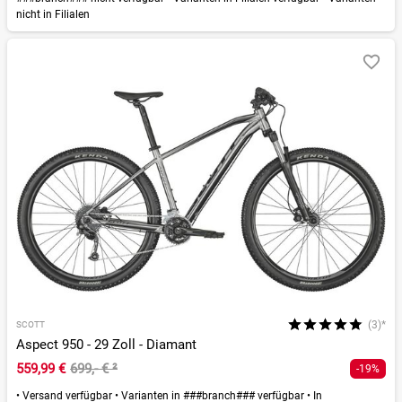
nicht in Filialen
(3)*
SCOTT
Aspect 950 - 29 Zoll - Diamant
559,99 €
699,- €
²
-19%
•
Versand verfügbar
•
Varianten in ###branch### verfügbar
•
In