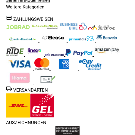
Serien & Modellreihen
gemacht werden – Schutzbleche lassen sich ebenso einfach
Weitere Kategorien
wie Gepäckträger montieren.
DIE UNTERSCHIEDLICHEN MODELLE
ZAHLUNGSWEISEN
Scott Aspect 900/700
Spitzenmodell der Aspect-Reihe
Einstellbare Luftfedergabel von Fox
Hydraulische Scheibenbremsen
Shimano XT Schaltwerk
Scott Aspect 910/710
Einstellbare Federgabel von Rock Shox
Hydraulische Scheibenbremsen
VERSANDARTEN
Shimano XT Schaltwerk
Scott Aspect 920/720
Einstellbare Federgabel von Suntour
AUSZEICHNUNGEN
Hydraulische Scheibenbremsen
Shimano Deore Antrieb