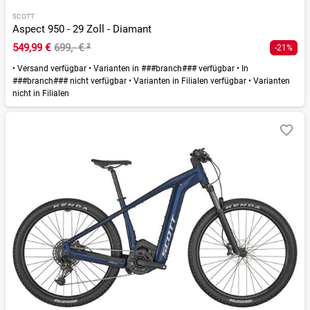
SCOTT
Aspect 950 - 29 Zoll - Diamant
549,99 €
699,- €
²
-21%
•
Versand verfügbar
•
Varianten in ###branch### verfügbar
•
In
###branch### nicht verfügbar
•
Varianten in Filialen verfügbar
•
Varianten
nicht in Filialen