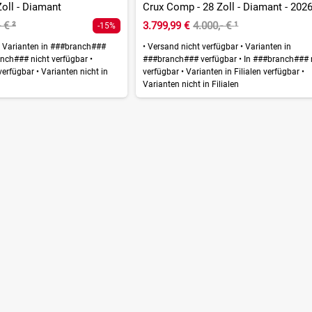
Zoll - Diamant
Crux Comp - 28 Zoll - Diamant - 202
- €
²
3.799,99 €
4.000,- €
¹
-15%
Varianten in ###branch###
•
Versand nicht verfügbar
•
Varianten in
nch### nicht verfügbar
•
###branch### verfügbar
•
In ###branch### 
 verfügbar
•
Varianten nicht in
verfügbar
•
Varianten in Filialen verfügbar
•
Varianten nicht in Filialen