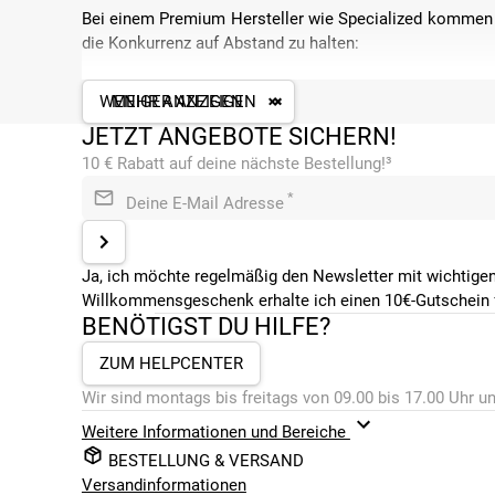
Bei einem Premium Hersteller wie Specialized kommen n
die Konkurrenz auf Abstand zu halten:
einen effizienten Rahmen aus FACT 11r Carbon na
WENIGER ANZEIGEN
MEHR ANZEIGEN
für puren Vortrieb
JETZT ANGEBOTE SICHERN!
eine steife FACT Carbon Disc Gabel für präzise L
kraftvolle hydraulische Scheibenbremsen aus der 
10 € Rabatt auf deine nächste Bestellung!³
einen präzisen und sehr leichten 1x11-fach Antrieb
*
Deine E-Mail Adresse
leichte DT R470 Disc Laufräder für ein schnelle B
MIT EINEM SPECIALIZED CRUX GEHS
Ja, ich möchte regelmäßig den Newsletter mit wichtigen
Als Fahrer eines Specialized Crux zeichnest du dich nic
Willkommensgeschenk erhalte ich einen 10€-Gutschein f
Leidenschaft betreibst. Gerade in anspruchsvollen Cyclo
BENÖTIGST DU HILFE?
bessere Material kann dabei den entscheidenden Untersc
sportlichen Trainingsfahrten gehen möchtest – mit eine
ZUM HELPCENTER
an Angriff nehmen.
Wir sind montags bis freitags von 09.00 bis 17.00 Uhr un
Hier Kommst du zu den Specialized-Crux-Modellen sortie
Weitere Informationen und Bereiche
BESTELLUNG & VERSAND
Specialized Crux 2024er-Serie
Versandinformationen