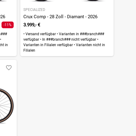
SPECIALIZED
026
Crux Comp - 28 Zoll - Diamant - 2026
3.999,- €
-11%
h###
•
Versand verfügbar
•
Varianten in ###branch###
r
•
verfügbar
•
In ###branch### nicht verfügbar
•
ht in
Varianten in Filialen verfügbar
•
Varianten nicht in
Filialen