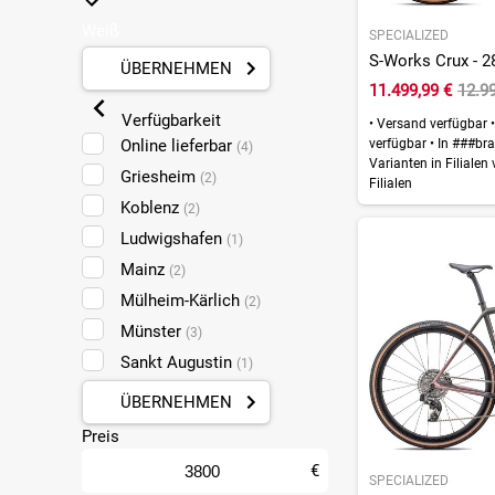
Weiß
SPECIALIZED
S-Works Crux - 28
ÜBERNEHMEN
11.499,99 €
12.99
Verfügbarkeit
•
Versand verfügbar
•
Online lieferbar
verfügbar
•
In ###bra
(4)
Varianten in Filialen
Griesheim
(2)
Filialen
Koblenz
(2)
Ludwigshafen
(1)
Mainz
(2)
Mülheim-Kärlich
(2)
Münster
(3)
Sankt Augustin
(1)
ÜBERNEHMEN
Preis
€
SPECIALIZED