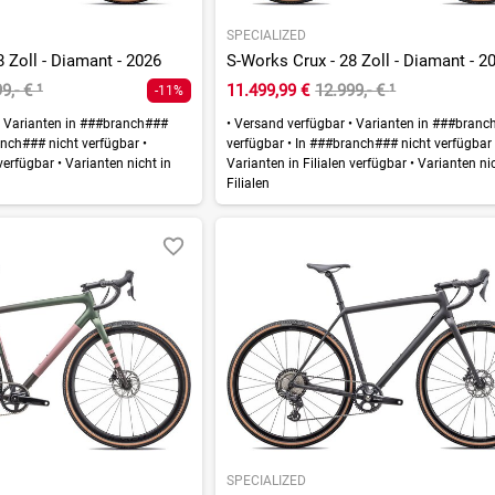
SPECIALIZED
 Zoll - Diamant - 2026
S-Works Crux - 28 Zoll - Diamant - 2
9,- €
¹
11.499,99 €
12.999,- €
¹
-11%
Varianten in ###branch###
•
Versand verfügbar
•
Varianten in ###branc
nch### nicht verfügbar
•
verfügbar
•
In ###branch### nicht verfügba
 verfügbar
•
Varianten nicht in
Varianten in Filialen verfügbar
•
Varianten nic
Filialen
SPECIALIZED