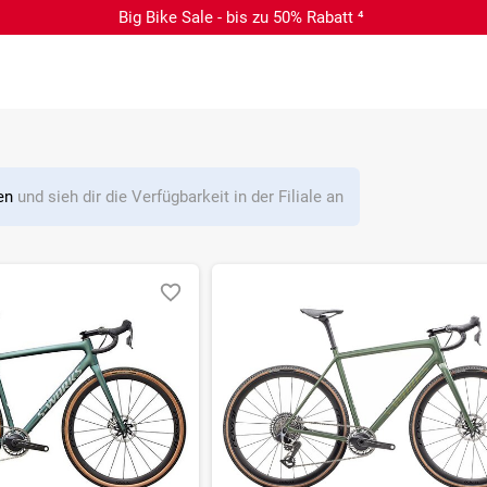
Big Bike Sale - bis zu 50% Rabatt ⁴
len
und sieh dir die Verfügbarkeit in der Filiale an