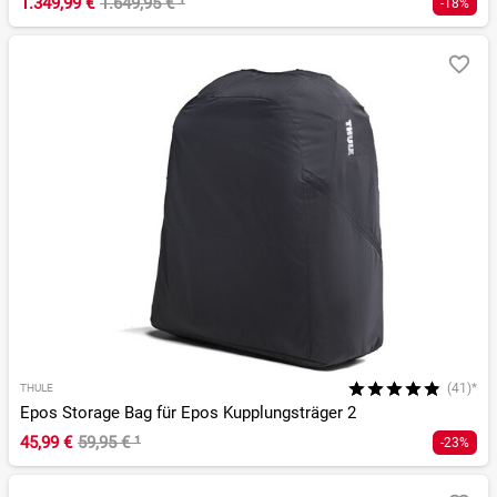
1.349,99 €
1.649,95 €
¹
-18%
(41)*
THULE
Epos Storage Bag für Epos Kupplungsträger 2
45,99 €
59,95 €
¹
-23%