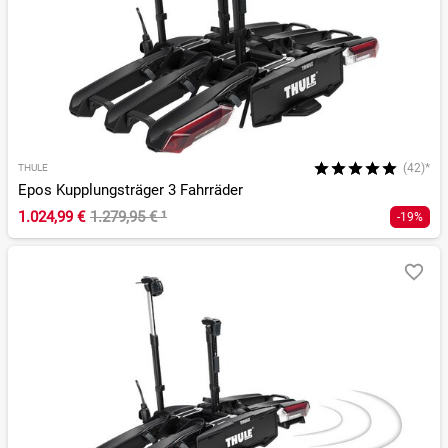
(42)*
THULE
Epos Kupplungsträger 3 Fahrräder
1.024,99 €
1.279,95 €
¹
-19%