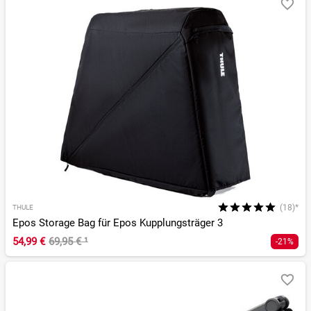
(18)*
THULE
Epos Storage Bag für Epos Kupplungsträger 3
54,99 €
69,95 €
¹
-21%