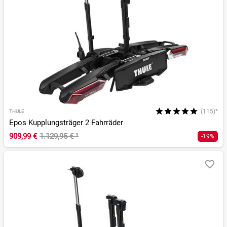
(115)*
THULE
Epos Kupplungsträger 2 Fahrräder
909,99 €
1.129,95 €
¹
-19%