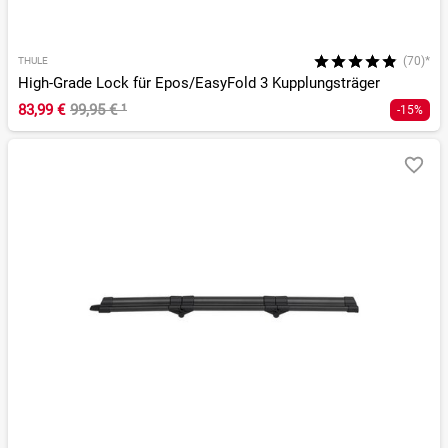
(70)*
THULE
High-Grade Lock für Epos/EasyFold 3 Kupplungsträger
83,99 €
99,95 €
¹
-15%