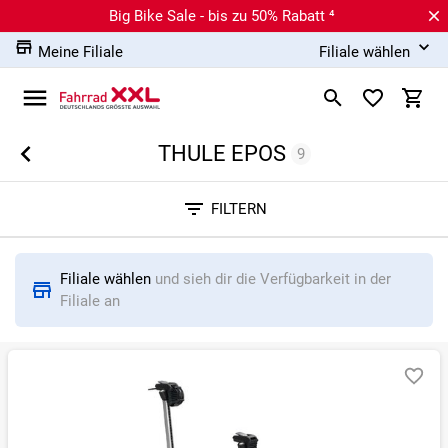
Big Bike Sale - bis zu 50% Rabatt ⁴
Meine Filiale
Filiale wählen
THULE EPOS
9
Sortieren nach
FILTERN
RELEVANZ
BESTSELLER
ERSPARNIS IN %
N
Filiale wählen
und sieh dir die Verfügbarkeit in der
Filiale an