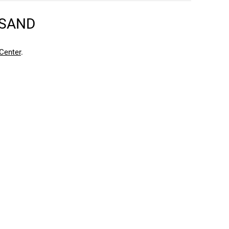
RSAND
Center
.
en kann. Einen Fehler gefunden?
Hier melden.
en kann. Einen Fehler gefunden?
Hier melden.