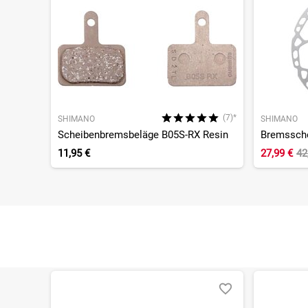
(7)*
SHIMANO
SHIMANO
Scheibenbremsbeläge B05S-RX Resin
Bremssche
11,95 €
27,99 €
42