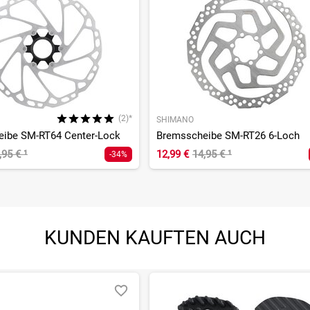
(2)*
SHIMANO
ibe SM-RT64 Center-Lock
Bremsscheibe SM-RT26 6-Loch
,95 €
¹
12,99 €
14,95 €
¹
-34%
KUNDEN KAUFTEN AUCH