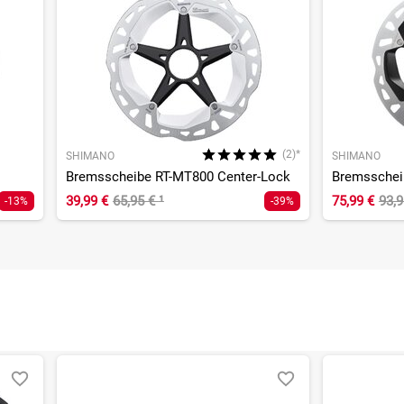
(2)*
SHIMANO
SHIMANO
Bremsscheibe RT-MT800 Center-Lock
39,99 €
65,95 €
¹
75,99 €
93,
-13%
-39%