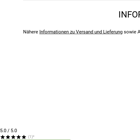
Unisex
Marke
INFO
Shimano
Saison
2026
Nähere
Informationen zu Versand und Lieferung
sowie A
Bitte beachte, dass es zu Abweichungen zwischen den 
Bitte beachte, dass es zu Abweichungen zwischen den 
5.0
/ 5.0
(1)*