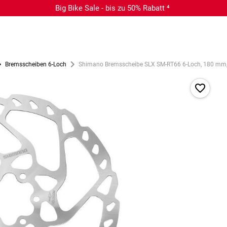
Big Bike Sale - bis zu 50% Rabatt ⁴
Bremsscheiben 6-Loch
Shimano Bremsscheibe SLX SM-RT66 6-Loch, 180 mm, e