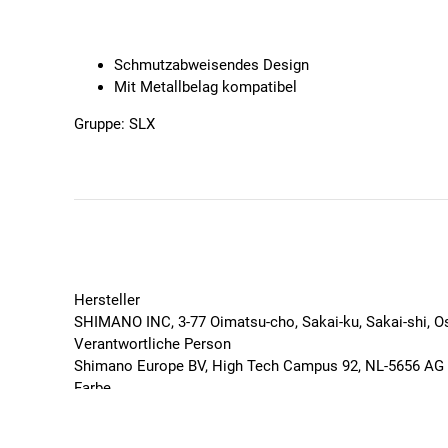
Schmutzabweisendes Design
Mit Metallbelag kompatibel
Gruppe: SLX
Modell: SM-RT66
Material Rotor: Edelstahl
SHIMANO - 6-Loch - Bremsscheibe - 220/203/180/160 
SHIMANO SM-RT66 6-Loch-Bremsscheiben sorgen für eine
Hersteller
schnelle und sichere Montage.
SHIMANO INC, 3-77 Oimatsu-cho, Sakai-ku, Sakai-shi,
Verantwortliche Person
Shimano Europe BV, High Tech Campus 92, NL-5656 A
Farbe
Silber
Geschlecht