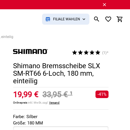
FILIALE WÄHLEN
inteilig
(1)*
Shimano Bremsscheibe SLX
SM-RT66 6-Loch, 180 mm,
einteilig
19,99 €
33,95 €
¹
-41%
Onlinepreis
inkl. MwSt, zzgl.
Versand
Farbe:
Silber
Größe: 180 MM