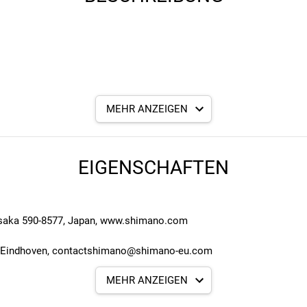
MEHR ANZEIGEN
mm
EIGENSCHAFTEN
 konstante Bremsleistung bei allen Bedingungen. Die Bremsschei
 Osaka 590-8577, Japan, www.shimano.com
G Eindhoven, contactshimano@shimano-eu.com
MEHR ANZEIGEN