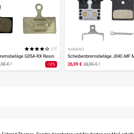
(1)*
SHIMANO
remsbeläge G05A-RX Resin
,95 €
¹
26,99 €
28,95 €
¹
-12%