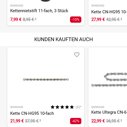
SHIMANO
SHIMANO
Kettennietstift 11-fach, 3 Stück
Kette CN-HG95 10-F
7,99 €
8,95 €
¹
27,99 €
42,95 €
¹
-10%
KUNDEN KAUFTEN AUCH
(6)*
SHIMANO
SHIMANO
Kette Ultegra CN-6
Kette CN-HG95 10-fach
21,99 €
37,95 €
¹
22,99 €
36,95 €
¹
-42%