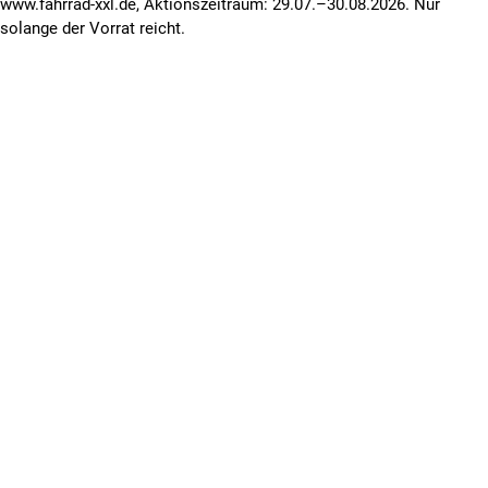
www.fahrrad-xxl.de, Aktionszeitraum: 29.07.–30.08.2026. Nur
solange der Vorrat reicht.