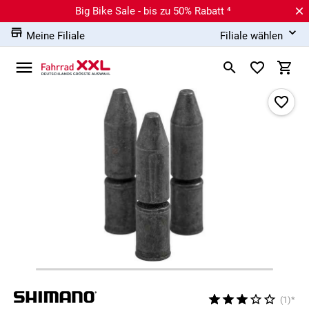
Big Bike Sale - bis zu 50% Rabatt ⁴
Meine Filiale
Filiale wählen
(1)*