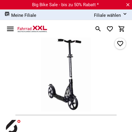
Big Bike Sale - bis zu 50% Rabatt ⁴
Meine Filiale
Filiale wählen