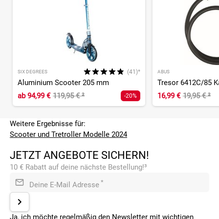
(41)*
SIX DEGREES
ABUS
Aluminium Scooter 205 mm
Tresor 6412C/85 K
ab
94,99 €
119,95 €
²
16,99 €
19,95 €
²
-20%
Weitere Ergebnisse für:
Scooter und Tretroller Modelle 2024
JETZT ANGEBOTE SICHERN!
10 € Rabatt auf deine nächste Bestellung!³
*
Deine E-Mail Adresse
Ja, ich möchte regelmäßig den Newsletter mit wichtigen