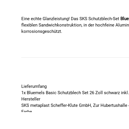
Eine echte Glanzleistung! Das SKS Schutzblech-Set
Blue
flexiblen Sandwichkonstruktion, in der hochfeine Alumin
korrosionsgeschützt.
Mit seiner glänzend schwarzen Oberfläche und den sc
sorgt für ein Entkoppeln der Streben, wenn Zweige zwisc
Anpassung, die Tretlager-Ausschnitte machen eine Mon
Features
Sandwichkonstruktion aus Aluminium/Kunststoff
V-Streben mit Festbrücken für flexible Anpassung
Lieferumfang
ASR- Sicherheitssystem
1x Bluemels Basic Schutzblech Set 26 Zoll schwarz inkl
Tretlager-Ausschnitte
Hersteller
Made in Germany
SKS metaplast Scheffer-Klute GmbH, Zur Hubertushalle
Farbe
Schwarz
Technische Details
Geschlecht