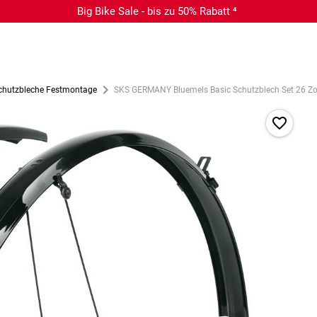
Big Bike Sale - bis zu 50% Rabatt ⁴
chutzbleche Festmontage
SKS GERMANY Bluemels Basic Schutzblech Set 26 Zo