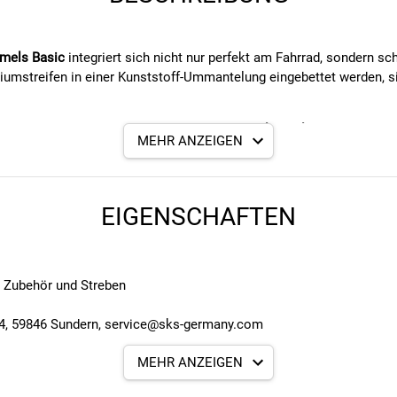
mels Basic
integriert sich nicht nur perfekt am Fahrrad, sondern sc
iumstreifen in einer Kunststoff-Ummantelung eingebettet werden, si
hwarzen Befestigungskomponenten lässt das
Bluemels Basic
auch op
MEHR ANZEIGEN
hen die Speichen gelangen, sodass das Rad nicht blockiert. Die V-S
tage auch bei engem Bauraum möglich. Inklusive Zubehör und Streb
EIGENSCHAFTEN
. Zubehör und Streben
 4, 59846 Sundern, service@sks-germany.com
MEHR ANZEIGEN