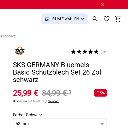
FILIALE WÄHLEN
ll schwarz
(9)*
SKS GERMANY Bluemels
Basic Schutzblech Set 26 Zoll
schwarz
25,99 €
34,99 €
¹
-25%
Onlinepreis
inkl. MwSt, zzgl.
Versand
Farbe:
Schwarz