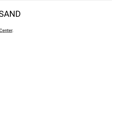
RSAND
Center
.
en kann. Einen Fehler gefunden?
Hier melden.
en kann. Einen Fehler gefunden?
Hier melden.