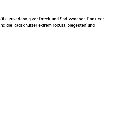
hützt zuverlässig vor Dreck und Spritzwasser. Dank der
nd die Radschützer extrem robust, biegesteif und
tisch keine Wünsche offen. Das ASR-Sicherheitssystem
treben mit Festbrücken garantieren eine individuelle
en.