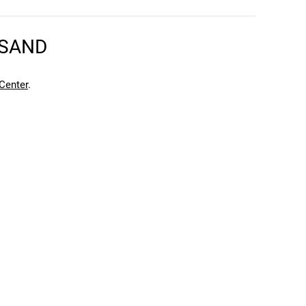
RSAND
en kann. Einen Fehler gefunden?
Hier melden.
en kann. Einen Fehler gefunden?
Hier melden.
Center
.