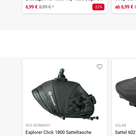
6,99 €
8,99 €
¹
ab
6,99 €
-22%
SKS GERMANY
SQLAB
Explorer Click 1800 Satteltasche
Sattel 602