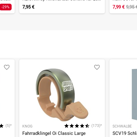
7,95 €
7,99 €
9,95 
-29%
(5)*
(173)*
KNOG
SCHWALBE
Fahrradklingel Oi Classic Large
SCV19 Schla