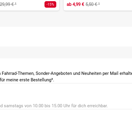
29,99 €
¹
ab
4,99 €
5,50 €
¹
-15%
 Fahrrad-Themen, Sonder-Angeboten und Neuheiten per Mail erhalte
ür meine erste Bestellung³.
d samstags von 10.00 bis 15.00 Uhr für dich erreichbar.