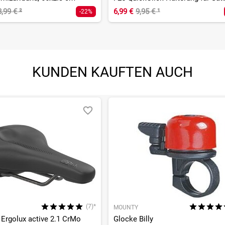
8,99 €
²
6,99 €
9,95 €
¹
-22%
KUNDEN KAUFTEN AUCH
(7)*
MOUNTY
 Ergolux active 2.1 CrMo
Glocke Billy