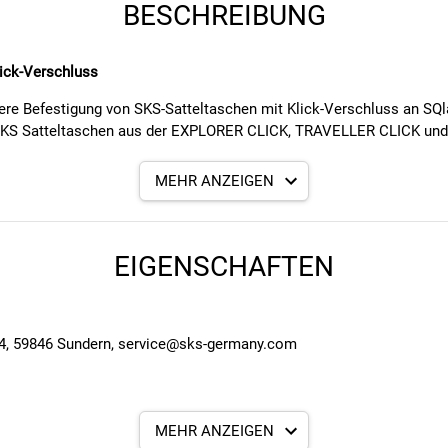
BESCHREIBUNG
ick-Verschluss
e Befestigung von SKS-Satteltaschen mit Klick-Verschluss an SQlab
en SKS Satteltaschen aus der EXPLORER CLICK, TRAVELLER CLICK un
Schrauben direkt unter dem Sattel. Einmal installiert, lässt sich d
MEHR ANZEIGEN
 ist klein, leicht und unauffällig, sodass er sich nahtlos in das Des
EIGENSCHAFTEN
RER CLICK, TRAVELLER CLICK, RACER CLICK)
621 (Modelljahr 2023)
 4, 59846 Sundern, service@sks-germany.com
MEHR ANZEIGEN