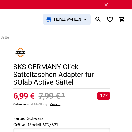
FILIALE WÄHLEN
Sättel
SKS GERMANY Click
Satteltaschen Adapter für
SQlab Active Sättel
6,99 €
7,99 €
¹
-12%
Onlinepreis
inkl. MwSt, zzgl.
Versand
Farbe:
Schwarz
Größe: Modell 602/621