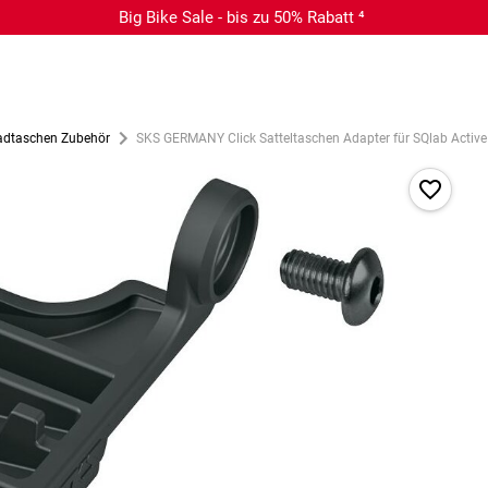
Big Bike Sale - bis zu 50% Rabatt ⁴
adtaschen Zubehör
SKS GERMANY Click Satteltaschen Adapter für SQlab Active 