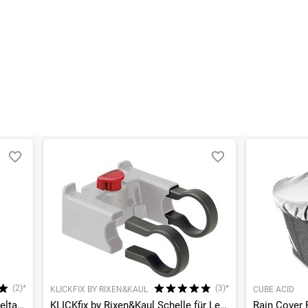
(2)*
(3)*
KLICKFIX BY RIXEN&KAUL
CUBE ACID
F25 QuickClick Halterung für Satteltaschen
KLICKfix by Rixen&Kaul Schelle für Lenkeradapter Oversize (31,8 mm)