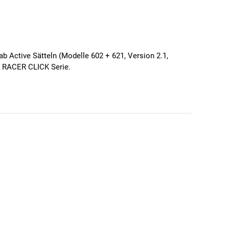
 Active Sätteln (Modelle 602 + 621, Version 2.1,
d RACER CLICK Serie.
ie Satteltasche leicht auf den Adapter schieben und mit
ign des Fahrrads integriert.