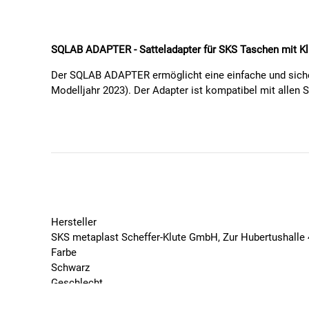
SQLAB ADAPTER - Satteladapter für SKS Taschen mit Kl
Der SQLAB ADAPTER ermöglicht eine einfache und sicher
Modelljahr 2023). Der Adapter ist kompatibel mit all
Die Montage des Adapters erfolgt unkompliziert mit zwei 
einem einfachen Hebeldruck wieder entfernen. Der Adapter
Eigenschaften:
Kompatibel mit SKS Click Satteltaschen (EXPLO
Geeignet für SQlab Active Sättel Modelle 602 und 
Einfache Montage und Demontage
Hersteller
Leichtes und unauffälliges Design
SKS metaplast Scheffer-Klute GmbH, Zur Hubertushalle
Made in Germany
Farbe
Schwarz
Technische Daten:
Geschlecht
Material:
Kunststoff
Unisex