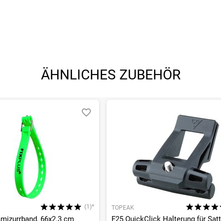
ÄHNLICHES ZUBEHÖR
(1)*
TOPEAK
mizurrband, 66x2.3 cm