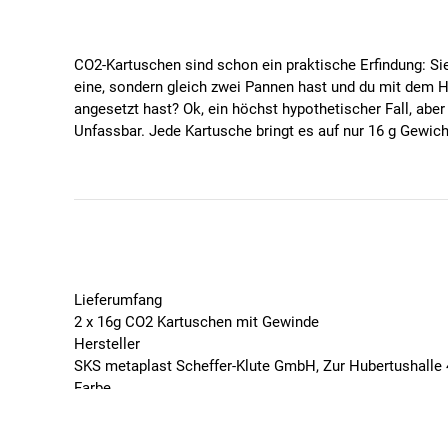
CO2-Kartuschen sind schon ein praktische Erfindung: Sie
eine, sondern gleich zwei Pannen hast und du mit dem H
angesetzt hast? Ok, ein höchst hypothetischer Fall, aber
Unfassbar. Jede Kartusche bringt es auf nur 16 g Gewic
Spezifikationen
Zwei Kartuschen im Set. RIchtig. Nicht eine, sonde
16 g pro Kartusche
Mit Gewinde
Lieferumfang
2 x 16g CO2 Kartuschen mit Gewinde
Hersteller
SKS metaplast Scheffer-Klute GmbH, Zur Hubertushalle
Farbe
Gold
Geschlecht