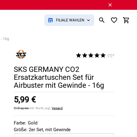
FILIALE WÄHLEN
 - 16g
(1)*
SKS GERMANY CO2
Ersatzkartuschen Set für
Airbuster mit Gewinde - 16g
5,99 €
Onlinepreis
inkl. MwSt, zzgl.
Versand
Farbe:
Gold
Größe: 2er Set, mit Gewinde