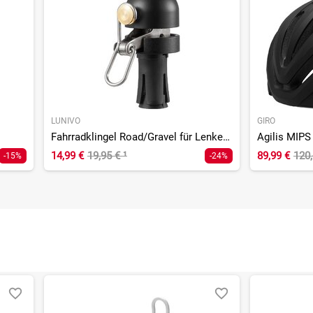
LUNIVO
GIRO
Fahrradklingel Road/Gravel für Lenkerende
Agilis MIPS
14,99 €
19,95 €
¹
89,99 €
120,
-15%
-24%