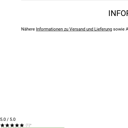
Unisex
Marke
INFO
SKS GERMANY
Saison
2026
Nähere
Informationen zu Versand und Lieferung
sowie A
Bitte beachte, dass es zu Abweichungen zwischen den 
Bitte beachte, dass es zu Abweichungen zwischen den 
5.0
/ 5.0
(1)*