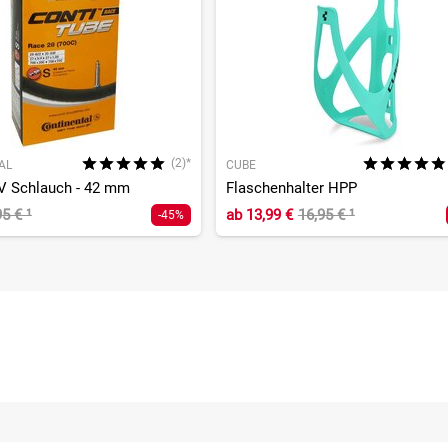
(2)*
AL
CUBE
V Schlauch - 42 mm
Flaschenhalter HPP
95 €
¹
ab
13,99 €
16,95 €
¹
-45%