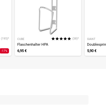
(195)*
(38)*
CUBE
GIANT
Flaschenhalter HPA
Doublesprin
6,95 €
5,90 €
-17%