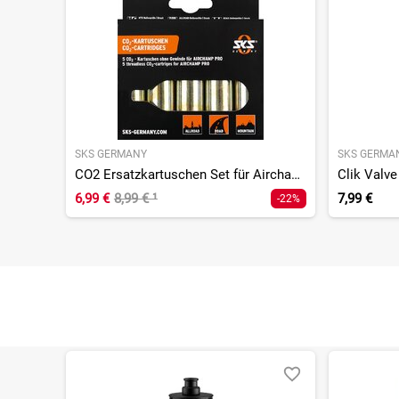
SKS GERMANY
SKS GERMA
CO2 Ersatzkartuschen Set für Airchamp ohne Gewinde - 16g
Clik Valv
6,99 €
8,99 €
¹
7,99 €
-22%