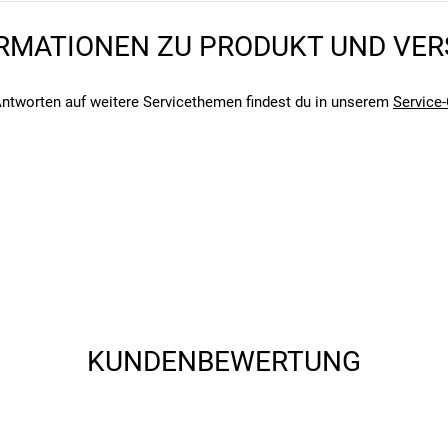
RMATIONEN ZU PRODUKT UND VE
ntworten auf weitere Servicethemen findest du in unserem
Service-
angegebenen- und den verbauten Komponenten bei Fahrrädern komm
angegebenen- und den verbauten Komponenten bei Fahrrädern komm
KUNDENBEWERTUNG