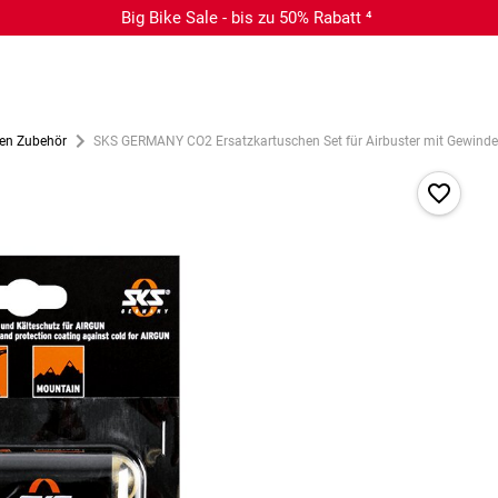
Big Bike Sale - bis zu 50% Rabatt ⁴
en Zubehör
SKS GERMANY CO2 Ersatzkartuschen Set für Airbuster mit Gewinde