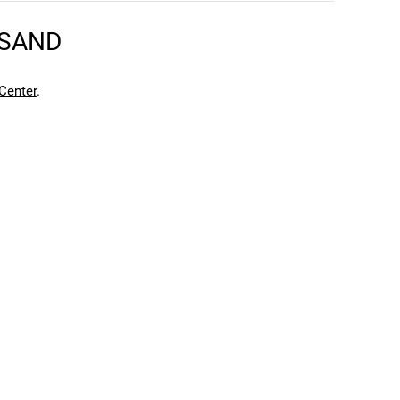
RSAND
Center
.
en kann. Einen Fehler gefunden?
Hier melden.
en kann. Einen Fehler gefunden?
Hier melden.