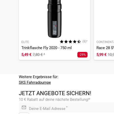
(8)*
ELITE
CONTINENT
Trinkflasche Fly 2020 - 750 ml
Race 28 S
5,49 €
7,80 €
¹
5,99 €
10,
-29%
Weitere Ergebnisse für:
SKS Fahrradpumpe
JETZT ANGEBOTE SICHERN!
10 € Rabatt auf deine nächste Bestellung!³
*
Deine E-Mail Adresse