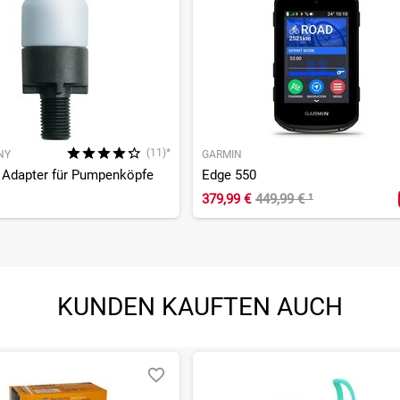
(11)*
NY
GARMIN
e Adapter für Pumpenköpfe
Edge 550
379,99 €
449,99 €
¹
KUNDEN KAUFTEN AUCH