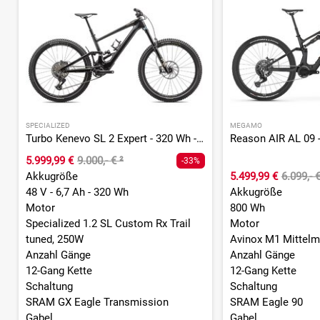
SPECIALIZED
MEGAMO
Turbo Kenevo SL 2 Expert - 320 Wh - 29 Zoll - Fully
5.999,99 €
9.000,- €
²
-33%
Akkugröße
5.499,99 €
6.099,- 
48 V - 6,7 Ah - 320 Wh
Akkugröße
Motor
800 Wh
Specialized 1.2 SL Custom Rx Trail
Motor
tuned, 250W
Avinox M1 Mittelm
Anzahl Gänge
Anzahl Gänge
12-Gang Kette
12-Gang Kette
Schaltung
Schaltung
SRAM GX Eagle Transmission
SRAM Eagle 90
Gabel
Gabel