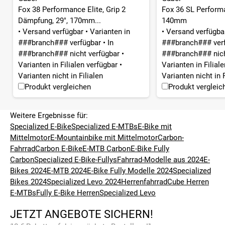
Fox 38 Performance Elite, Grip 2
Fox 36 SL Perform
Dämpfung, 29", 170mm...
140mm
•
Versand verfügbar
•
Varianten in
•
Versand verfügb
###branch### verfügbar
•
In
###branch### ver
###branch### nicht verfügbar
•
###branch### nich
Varianten in Filialen verfügbar
•
Varianten in Filial
Varianten nicht in Filialen
Varianten nicht in F
Produkt vergleichen
Produkt vergleic
Weitere Ergebnisse für:
Specialized E-Bike
Specialized E-MTBs
E-Bike mit
Mittelmotor
E-Mountainbike mit Mittelmotor
Carbon-
Fahrrad
Carbon E-Bike
E-MTB Carbon
E-Bike Fully
Carbon
Specialized E-Bike-Fullys
Fahrrad-Modelle aus 2024
E-
Bikes 2024
E-MTB 2024
E-Bike Fully Modelle 2024
Specialized
Bikes 2024
Specialized Levo 2024
Herrenfahrrad
Cube Herren
E-MTBs
Fully E-Bike Herren
Specialized Levo
JETZT ANGEBOTE SICHERN!