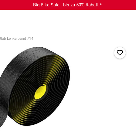
Big Bike Sale - bis zu 50% Rabatt ⁴
Qlab Lenkerband 714