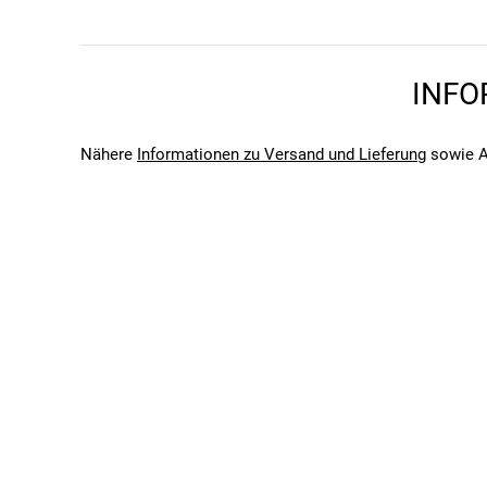
2026
Technische Daten auf einen Blick:
Bitte beachte, dass es zu Abweichungen zwischen den 
Bitte beachte, dass es zu Abweichungen zwischen den 
Artikelnummer(n):
2766
Einsatzbereich/Fahrradtyp:
Gravel
INFO
Gewicht(e) in g:
ca. 215
Material:
EVA + mikrovibrationsabsorbierende Sch
Größe(n):
Wicklung nach Größensystem möglich
Nähere
Informationen zu Versand und Lieferung
sowie A
Dicke in mm:
3 (effektiv)
Breite(n) in mm:
30
Länge in mm:
2500
DIN/ASTM Kategorien:
2