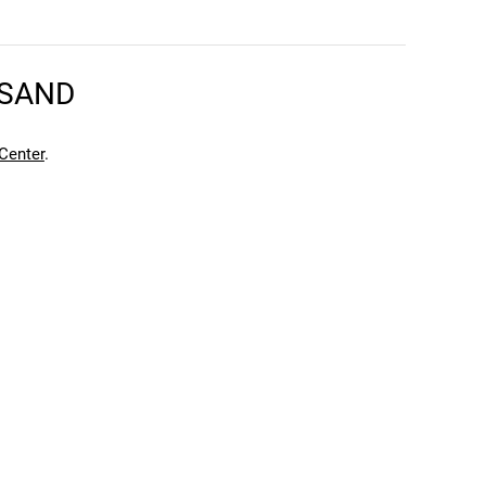
en kann. Einen Fehler gefunden?
Hier melden.
en kann. Einen Fehler gefunden?
Hier melden.
RSAND
Center
.