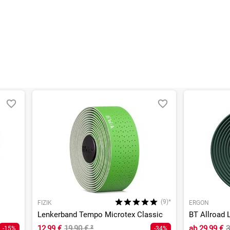
(9)*
FIZIK
ERGON
Lenkerband Tempo Microtex Classic
BT Allroad 
12,99 €
19,90 €
²
ab
29,99 €
3
-15%
-34%