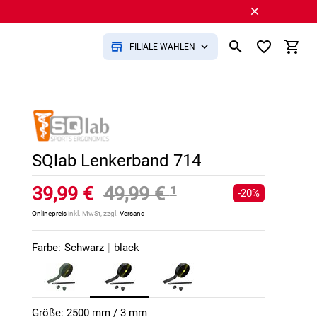
FILIALE WÄHLEN
SQlab Lenkerband 714
39,99 €
49,99 €
¹
-20%
Onlinepreis
inkl. MwSt, zzgl.
Versand
Farbe:
Schwarz
|
black
Größe: 2500 mm / 3 mm