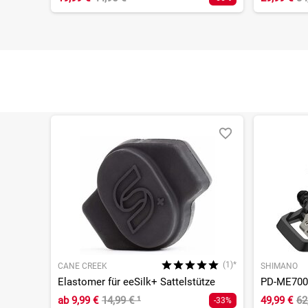
(1)*
CANE CREEK
SHIMANO
Elastomer für eeSilk+ Sattelstütze
PD-ME700
ab
9,99 €
14,99 €
¹
49,99 €
62
-33%