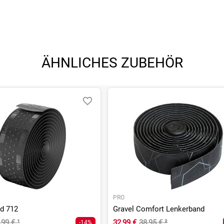
ÄHNLICHES ZUBEHÖR
PRO
d 712
Gravel Comfort Lenkerband
,99 €
¹
32,99 €
38,95 €
²
-14%