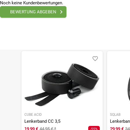
Noch keine Kundenbewertungen.
BEWERTUNG ABGEBEN
CUBE ACID
SQLAB
Lenkerband CC 3,5
Lenkerban
19,99 €
44,95 €
²
29,99 €
34
-55%