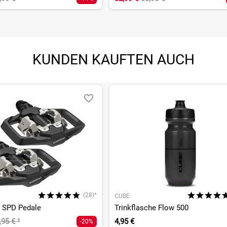
KUNDEN KAUFTEN AUCH
(28)*
CUBE
 SPD Pedale
Trinkflasche Flow 500
,95 €
¹
4,95 €
-20%