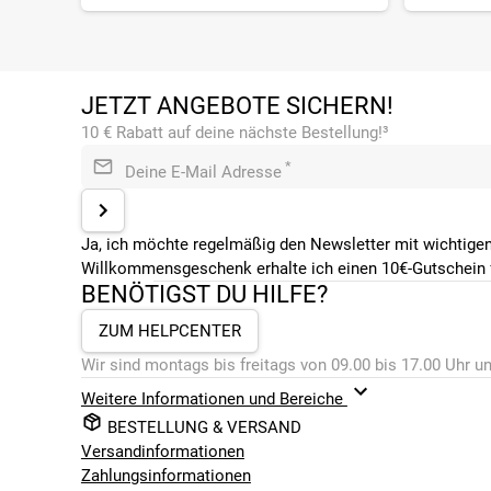
JETZT ANGEBOTE SICHERN!
10 € Rabatt auf deine nächste Bestellung!³
*
Deine E-Mail Adresse
Ja, ich möchte regelmäßig den Newsletter mit wichtigen
Willkommensgeschenk erhalte ich einen 10€-Gutschein f
BENÖTIGST DU HILFE?
ZUM HELPCENTER
Wir sind montags bis freitags von 09.00 bis 17.00 Uhr un
Weitere Informationen und Bereiche
BESTELLUNG & VERSAND
Versandinformationen
Zahlungsinformationen