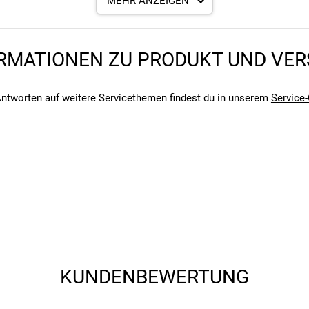
MEHR ANZEIGEN
angegebenen- und den verbauten Komponenten bei Fahrrädern komm
angegebenen- und den verbauten Komponenten bei Fahrrädern komm
RMATIONEN ZU PRODUKT UND VE
icht
ntworten auf weitere Servicethemen findest du in unserem
Service-
KUNDENBEWERTUNG