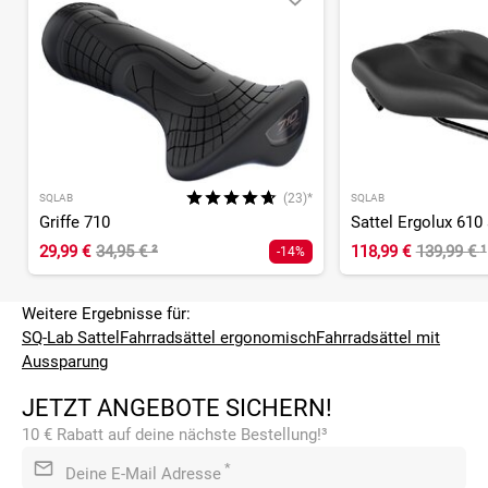
(23)*
SQLAB
SQLAB
Griffe 710
Sattel Ergolux 610
29,99 €
34,95 €
²
118,99 €
139,99 €
¹
-14%
Weitere Ergebnisse für:
SQ-Lab Sattel
Fahrradsättel ergonomisch
Fahrradsättel mit
Aussparung
JETZT ANGEBOTE SICHERN!
10 € Rabatt auf deine nächste Bestellung!³
*
Deine E-Mail Adresse