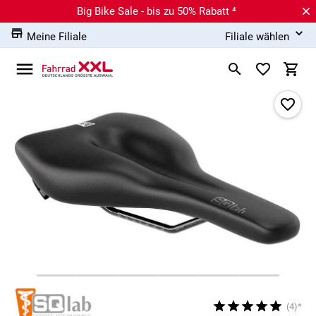
Big Bike Sale - bis zu 50% Rabatt ⁴
Meine Filiale
Filiale wählen
(4)*