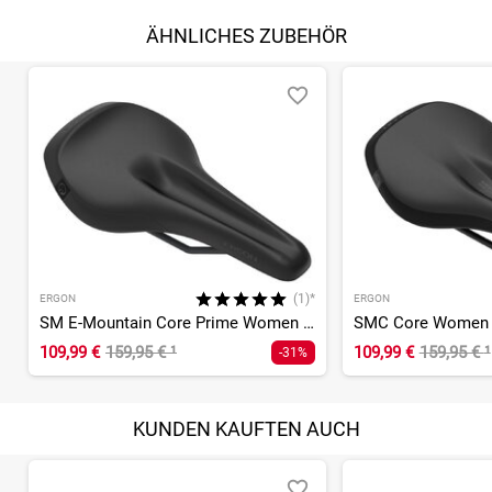
ÄHNLICHES ZUBEHÖR
(1)*
ERGON
ERGON
SM E-Mountain Core Prime Women Sattel
SMC Core Women 
109,99 €
159,95 €
¹
109,99 €
159,95 €
¹
-31%
KUNDEN KAUFTEN AUCH