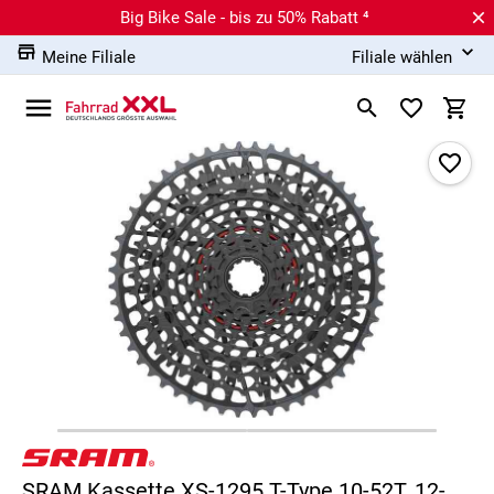
Big Bike Sale - bis zu 50% Rabatt ⁴
Meine Filiale
Filiale wählen
SRAM Kassette XS-1295 T-Type 10-52T, 12-