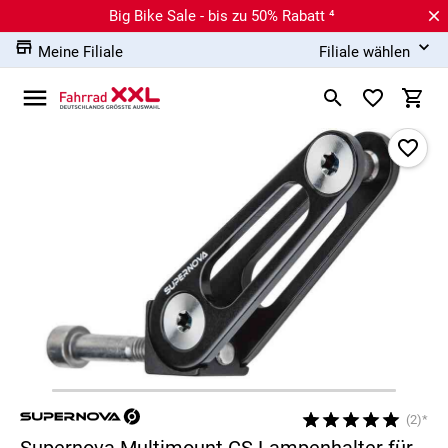
Big Bike Sale - bis zu 50% Rabatt ⁴
Meine Filiale
Filiale wählen
(2)*