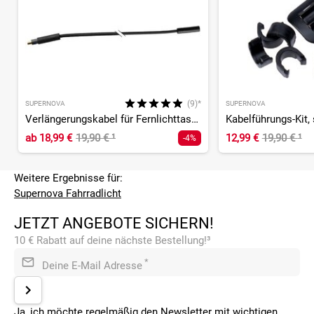
(9)*
SUPERNOVA
SUPERNOVA
Verlängerungskabel für Fernlichttaster
Kabelführungs-Kit,
ab
18,99 €
19,90 €
¹
12,99 €
19,90 €
¹
-4%
Weitere Ergebnisse für:
Supernova Fahrradlicht
JETZT ANGEBOTE SICHERN!
10 € Rabatt auf deine nächste Bestellung!³
*
Deine E-Mail Adresse
Ja, ich möchte regelmäßig den Newsletter mit wichtigen