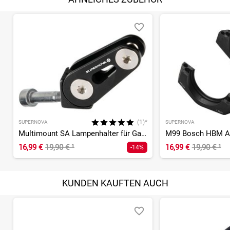
(1)*
SUPERNOVA
SUPERNOVA
Multimount SA Lampenhalter für Gabelmontage
M99 Bosch HBM A
16,99 €
19,90 €
¹
16,99 €
19,90 €
¹
-14%
KUNDEN KAUFTEN AUCH