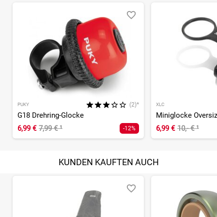
(2)*
PUKY
XLC
G18 Drehring-Glocke
6,99 €
7,99 €
¹
6,99 €
10,- €
¹
-12%
KUNDEN KAUFTEN AUCH