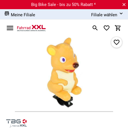
Big Bike Sale - bis zu 50% Rabatt ⁴
Meine Filiale
Filiale wählen