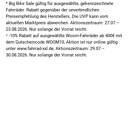
⁴ Big Bike Sale gültig für ausgewählte, gekennzeichnete
Fahrräder. Rabatt gegenüber der unverbindlichen
Preisempfehlung des Herstellers. Die UVP kann vom
aktuellen Marktpreis abweichen. Aktionszeitraum: 27.07.–
23.08.2026. Nur solange der Vorrat reicht.
⁵ -10% Rabatt auf ausgewählte Woom-Fahrräder ab 400€ mit
dem Gutscheincode WOOM10, Aktion ist nur online gültig
unter www.fahrrad-xxl.de, Aktionszeitraum: 29.07.–
30.08.2026. Nur solange der Vorrat reicht.
FILIALSUCHE
MEINE FILIALE
Deine PLZ oder Ort eingeben
Bitte wählen Sie zuerst eine Filiale aus.
AGB
DATENSCHUTZ
IMPRESSUM
Meinen Standort ermitteln
FILIALE WECHSELN
WIDERRUFSBELEHRUNG