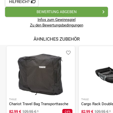
HILFREICH?
BEWERTUNG ABGEBEN
Infos zum Gewinnspiel
Zu den Bewertungsbedingungen
ÄHNLICHES ZUBEHÖR
THULE
THULE
Chariot Travel Bag Transporttasche
Cargo Rack Double
82,99 €
109,95 €
¹
82,99 €
109,95 €
¹
-24%