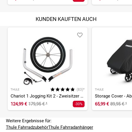
KUNDEN KAUFTEN AUCH
(83)*
THULE
THULE
Chariot 1 Jogging Kit 2 - Zweisitzer (bis MY2024)
Storage Cover - A
124,99 €
179,95 €
¹
65,99 €
89,95 €
¹
-30%
Weitere Ergebnisse für:
Thule Fahrradzubehör
Thule Fahrradanhänger