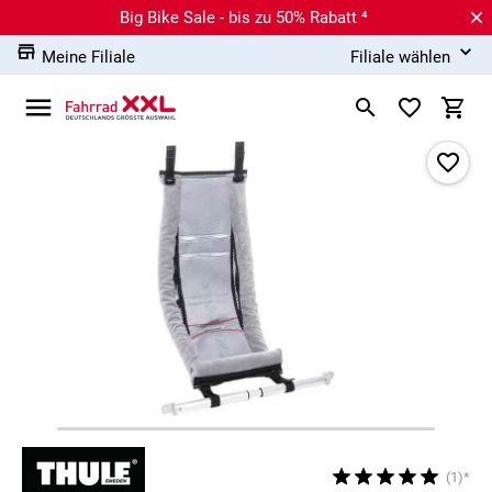
Big Bike Sale - bis zu 50% Rabatt ⁴
Meine Filiale
Filiale wählen
(1)*