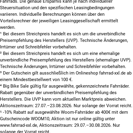
Fahrrads. Die genaue Ersparnis kann je nach individueller
Steuersituation und den spezifischen Leasingbedingungen
variieren. Individuelle Berechnungen können über den
Vorteilsrechner der jeweiligen Leasinggesellschaft ermittelt
werden.
¹ Bei diesem Streichpreis handelt es sich um die unverbindliche
Preisempfehlung des Herstellers (UVP). Technische Änderungen,
Irrtümer und Schreibfehler vorbehalten.
² Bei diesem Streichpreis handelt es sich um eine ehemalige
unverbindliche Preisempfehlung des Herstellers (ehemaliger UVP).
Technische Änderungen, Irrtümer und Schreibfehler vorbehalten.
³ Der Gutschein gilt ausschließlich im Onlineshop fahrrad-xxl.de ab
einem Mindestbestellwert von 100 €.
⁴ Big Bike Sale gültig für ausgewählte, gekennzeichnete Fahrräder.
Rabatt gegenüber der unverbindlichen Preisempfehlung des
Herstellers. Die UVP kann vom aktuellen Marktpreis abweichen.
Aktionszeitraum: 27.07.–23.08.2026. Nur solange der Vorrat reicht.
⁵ -10% Rabatt auf ausgewählte Woom-Fahrräder ab 400€ mit dem
Gutscheincode WOOM10, Aktion ist nur online gültig unter
www.fahrrad-xxl.de, Aktionszeitraum: 29.07.–30.08.2026. Nur
solange der Vorrat reicht.