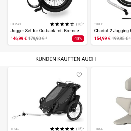
(10)*
HAMAX
THULE
Jogger-Set für Outback mit Bremse
146,99 €
179,90 €
¹
154,99 €
199,95 €
¹
-18%
KUNDEN KAUFTEN AUCH
(15)*
THULE
THULE