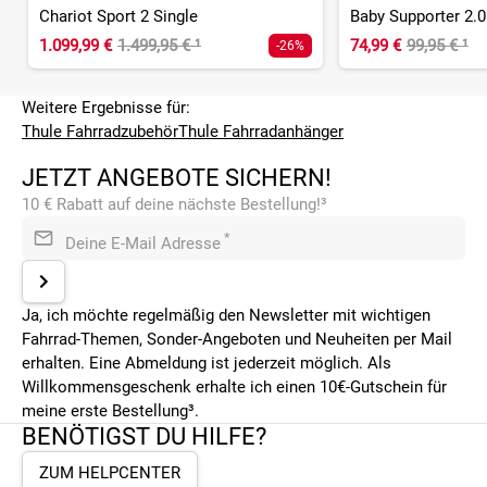
Chariot Sport 2 Single
Baby Supporter 2.0
1.099,99 €
1.499,95 €
¹
74,99 €
99,95 €
¹
-26%
Weitere Ergebnisse für:
Thule Fahrradzubehör
Thule Fahrradanhänger
JETZT ANGEBOTE SICHERN!
10 € Rabatt auf deine nächste Bestellung!³
*
Deine E-Mail Adresse
Ja, ich möchte regelmäßig den Newsletter mit wichtigen
Fahrrad-Themen, Sonder-Angeboten und Neuheiten per Mail
erhalten. Eine Abmeldung ist jederzeit möglich. Als
Willkommensgeschenk erhalte ich einen 10€-Gutschein für
meine erste Bestellung³.
BENÖTIGST DU HILFE?
ZUM HELPCENTER