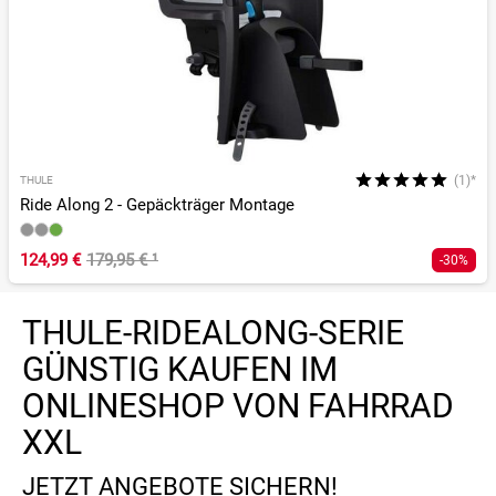
(1)*
THULE
Ride Along 2 - Gepäckträger Montage
124,99 €
179,95 €
¹
-30%
THULE-RIDEALONG-SERIE
GÜNSTIG KAUFEN IM
ONLINESHOP VON FAHRRAD
XXL
JETZT ANGEBOTE SICHERN!