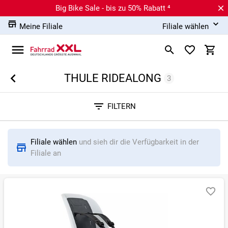
Big Bike Sale - bis zu 50% Rabatt ⁴
Meine Filiale
Filiale wählen
THULE RIDEALONG
3
Sortieren nach
FILTERN
RELEVANZ
BESTSELLER
ERSPARNIS IN %
N
Filiale wählen
und sieh dir die Verfügbarkeit in der
Filiale an