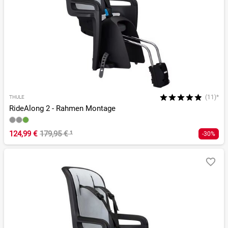
(11)*
THULE
RideAlong 2 - Rahmen Montage
124,99 €
179,95 €
¹
-30%