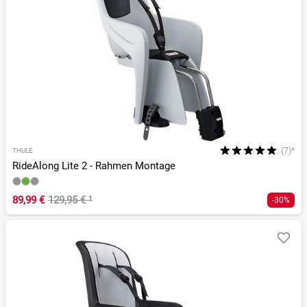
(7)*
THULE
RideAlong Lite 2 - Rahmen Montage
89,99 €
129,95 €
¹
-30%