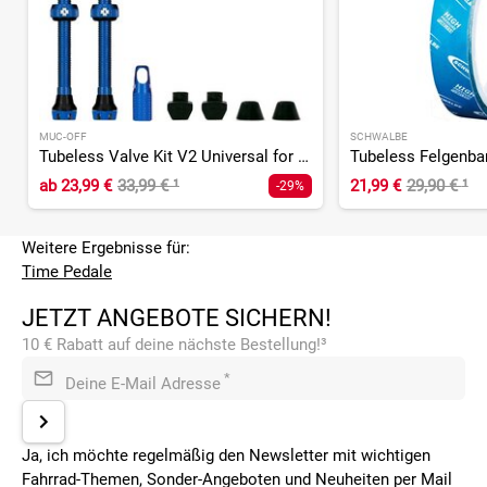
MUC-OFF
SCHWALBE
Tubeless Valve Kit V2 Universal for MTB & Road
ab
23,99 €
33,99 €
¹
21,99 €
29,90 €
¹
-29%
Weitere Ergebnisse für:
Time Pedale
JETZT ANGEBOTE SICHERN!
10 € Rabatt auf deine nächste Bestellung!³
*
Deine E-Mail Adresse
Ja, ich möchte regelmäßig den Newsletter mit wichtigen
Fahrrad-Themen, Sonder-Angeboten und Neuheiten per Mail