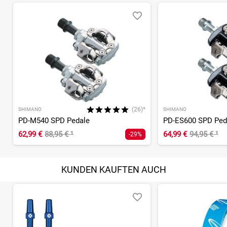
(26)*
SHIMANO
SHIMANO
PD-M540 SPD Pedale
PD-ES600 SPD Ped
62,99 €
88,95 €
¹
64,99 €
94,95 €
¹
-29%
KUNDEN KAUFTEN AUCH