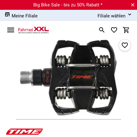
Big Bike Sale - bis zu 50% Rabatt ⁴
Meine Filiale
Filiale wählen