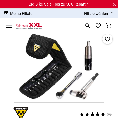
Big Bike Sale - bis zu 50% Rabatt ⁴
Meine Filiale
Filiale wählen
(9)*