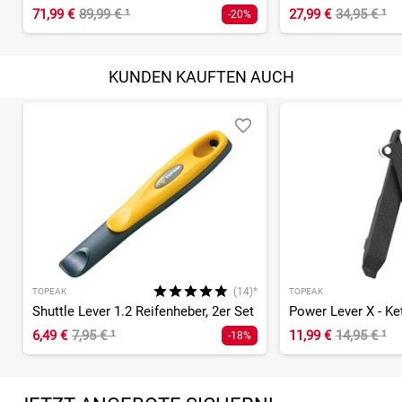
71,99 €
89,99 €
¹
27,99 €
34,95 €
¹
-20%
KUNDEN KAUFTEN AUCH
(14)*
TOPEAK
TOPEAK
Shuttle Lever 1.2 Reifenheber, 2er Set
6,49 €
7,95 €
¹
11,99 €
14,95 €
¹
-18%