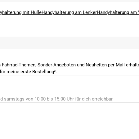
yhalterung mit Hülle
Handyhalterung am Lenker
Handyhalterung am 
 Fahrrad-Themen, Sonder-Angeboten und Neuheiten per Mail erhalte
ür meine erste Bestellung³.
d samstags von 10.00 bis 15.00 Uhr für dich erreichbar.