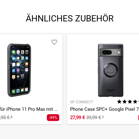
ÄHNLICHES ZUBEHÖR
SP CONNECT
RideCase für iPhone 11 Pro Max mit Halter
Phone Case SPC+ Google Pixel 7
,95 €
²
27,99 €
39,99 €
¹
-49%