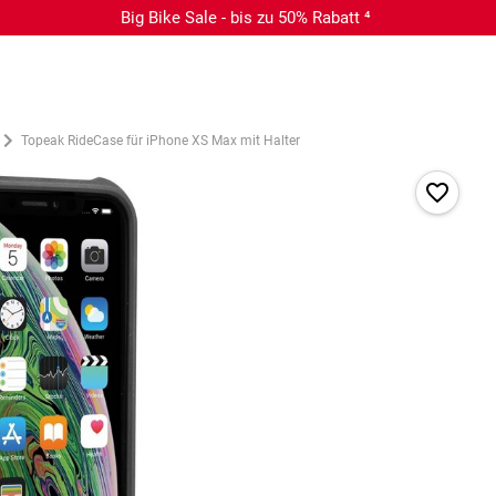
Big Bike Sale - bis zu 50% Rabatt ⁴
Topeak RideCase für iPhone XS Max mit Halter