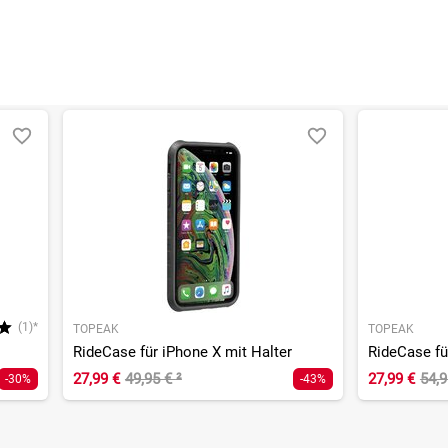
(1)*
TOPEAK
TOPEAK
RideCase für iPhone X mit Halter
27,99 €
49,95 €
²
27,99 €
54,
-30%
-43%