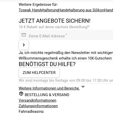
Weitere Ergebnisse für:
Topeak Handyhalterung
Handyhalterung aus Silikon
Hand
JETZT ANGEBOTE SICHERN!
10 € Rabatt auf deine nächste Bestellung!³
*
Deine E-Mail Adresse
Ja, ich möchte regelmäßig den Newsletter mit wichtigen
Willkommensgeschenk erhalte ich einen 10€-Gutschein f
BENÖTIGST DU HILFE?
ZUM HELPCENTER
Wir sind montags bis freitags von 09.00 bis 17.00 Uhr un
Weitere Informationen und Bereiche
BESTELLUNG & VERSAND
Versandinformationen
Zahlungsinformationen
Fahrradleasing