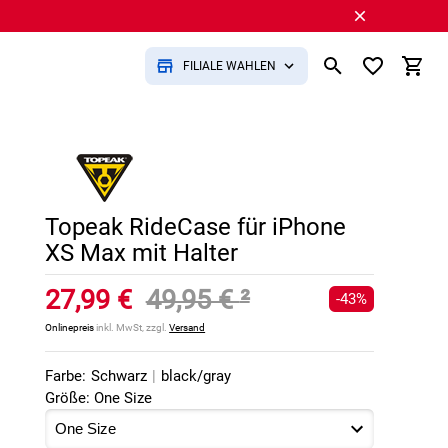
FILIALE WÄHLEN
Topeak RideCase für iPhone
XS Max mit Halter
27,99 €
49,95 €
²
-43%
Onlinepreis
inkl. MwSt, zzgl.
Versand
Farbe:
Schwarz
|
black/gray
Größe: One Size