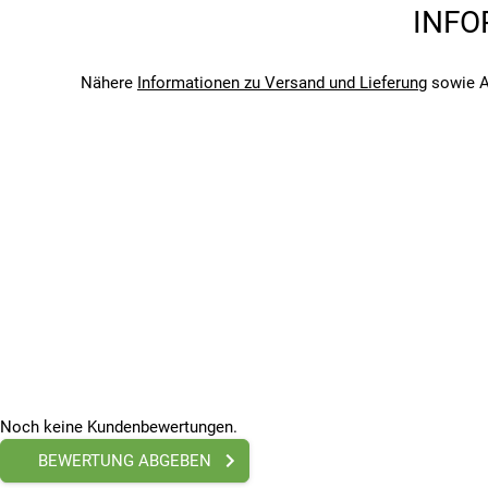
Geschlecht
INFO
Unisex
Marke
Topeak
Nähere
Informationen zu Versand und Lieferung
sowie A
Saison
2024
Bitte beachte, dass es zu Abweichungen zwischen den 
Bitte beachte, dass es zu Abweichungen zwischen den 
Noch keine Kundenbewertungen.
BEWERTUNG ABGEBEN