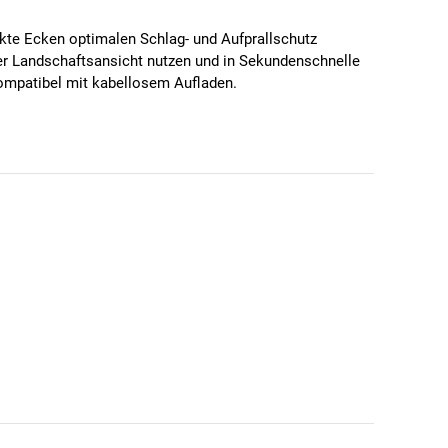
rkte Ecken optimalen Schlag- und Aufprallschutz
 der Landschaftsansicht nutzen und in Sekundenschnelle
Kompatibel mit kabellosem Aufladen.
ehör, Gepäckträger, Trinkflaschen, Flaschenhalter,
en und Designaward-Preisen geehrt wurde. Diese