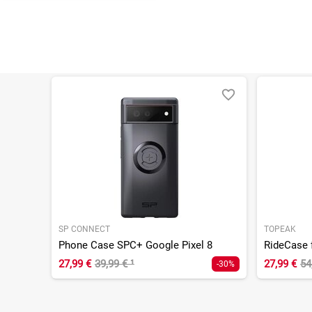
SP CONNECT
TOPEAK
Phone Case SPC+ Google Pixel 8
27,99 €
39,99 €
¹
27,99 €
54
-30%