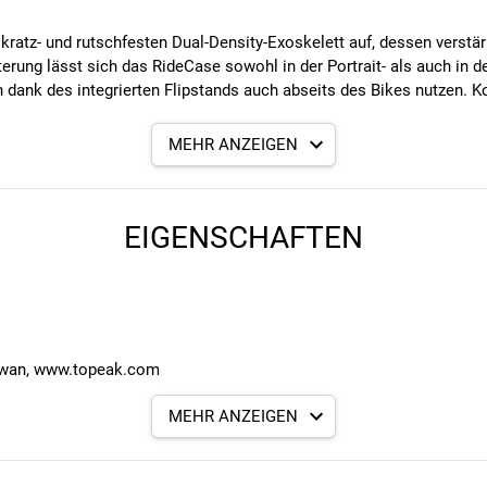
ratz- und rutschfesten Dual-Density-Exoskelett auf, dessen verstä
lterung lässt sich das RideCase sowohl in der Portrait- als auch in
h dank des integrierten Flipstands auch abseits des Bikes nutzen. 
MEHR ANZEIGEN
g an Lenker, Vorbau oder Ahead-Kappe
minium
EIGENSCHAFTEN
 oder Portraitansicht
iwan, www.topeak.com
pumpen für den Transport und Standpumpen, Fahrradtaschen und Zub
ak weist eine Erfolgsgeschichte vor, die regelmäßig mit Testsieg
MEHR ANZEIGEN
Deutschland, service@rtisports.de
p-Bikezubehörhersteller und etablierte Topeak weltweit.