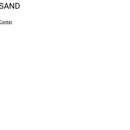
RSAND
Center
.
en kann. Einen Fehler gefunden?
Hier melden.
en kann. Einen Fehler gefunden?
Hier melden.