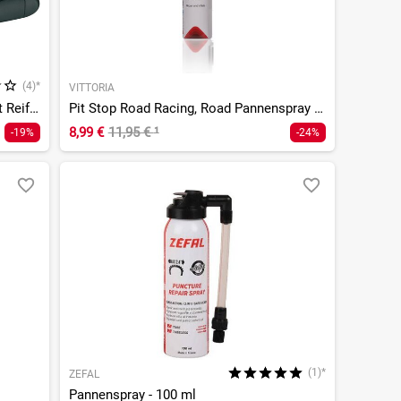
(4)*
VITTORIA
Lever Kit - Schlauch Reparaturset mit Reifenheber
Pit Stop Road Racing, Road Pannenspray - 75ml
8,99 €
11,95 €
¹
-19%
-24%
(1)*
ZEFAL
Pannenspray - 100 ml