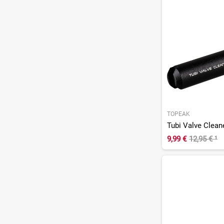
TOPEAK
Tubi Valve Cleane
9,99 €
12,95 €
¹