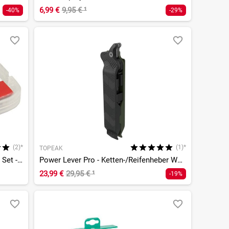
6,99 €
9,95 €
¹
-40%
-29%
(2)*
(1)*
TOPEAK
TT03 Quick Patch Schlauchreparatur Set - selbstklebend
Power Lever Pro - Ketten-/Reifenheber Werkzeug
23,99 €
29,95 €
¹
-19%