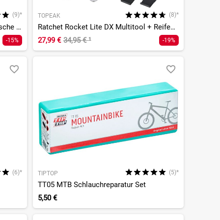
(9)*
(8)*
TOPEAK
Survival Tool Wedge Pack II Satteltasche + Werkzeug
Ratchet Rocket Lite DX Multitool + Reifenheber
27,99 €
34,95 €
¹
-15%
-19%
(6)*
(5)*
TIPTOP
TT05 MTB Schlauchreparatur Set
5,50 €