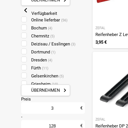
ÜBERNEHMEN
Verfügbarkeit
Online lieferbar
(56)
Bochum
ZEFAL
(4)
Reifenheber Z Lev
Chemnitz
(5)
3,95 €
Deizisau / Esslingen
(3)
Dortmund
(1)
Dresden
(4)
Fürth
(11)
Gelsenkirchen
(5)
Griesheim
(10)
ÜBERNEHMEN
Halle
(5)
Preis
Koblenz
(10)
Leipzig Taucha
€
(4)
Ludwigshafen
-
(11)
ZEFAL
Mainz
(10)
€
Reifenheber DP 20