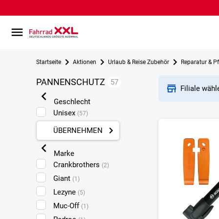
Startseite
Aktionen
Urlaub & Reise Zubehör
Reparatur & Pf
PANNENSCHUTZ
57
Filiale wäh
Geschlecht
Unisex
(57)
ÜBERNEHMEN
Marke
Crankbrothers
(2)
Giant
(1)
Lezyne
(5)
Muc-Off
(1)