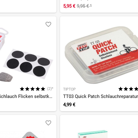
5,95 €
9,95 €
¹
(2)*
TIPTOP
Emergency Kit - Schlauch Flicken selbstklebend
4,99 €