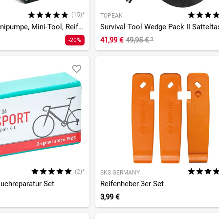
(15)*
TOPEAK
Germany Set - Minipumpe, Mini-Tool, Reifenheber
41,99 €
49,95 €
¹
-20%
(2)*
SKS GERMANY
uchreparatur Set
Reifenheber 3er Set
3,99 €