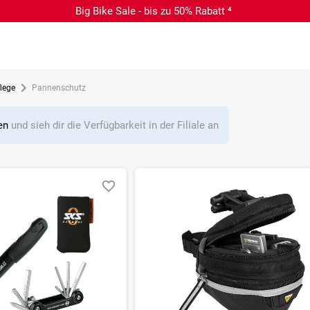
Big Bike Sale - bis zu 50% Rabatt ⁴
lege
Pannenschutz
len
und sieh dir die Verfügbarkeit in der Filiale an