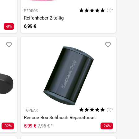
(1)*
PEDROS
Reifenheber 2-teilig
6,99 €
-8%
(1)*
TOPEAK
Rescue Box Schlauch Reparaturset
5,99 €
7,95 €
¹
-32%
-24%