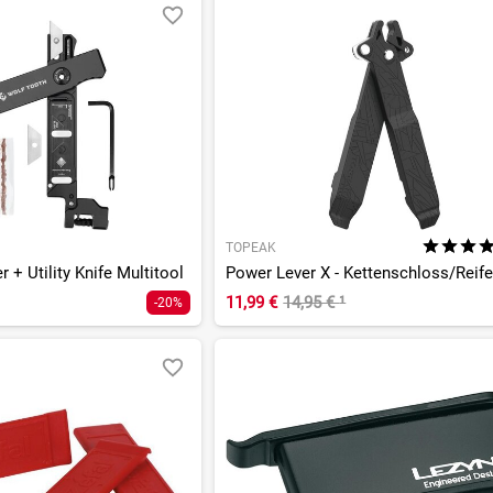
TOPEAK
r + Utility Knife Multitool
11,99 €
14,95 €
¹
-20%