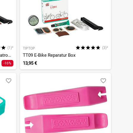
(1)*
(3)*
TIPTOP
TT06 MTB Reparatur Box inkl. CO2 Patronen
TT09 E-Bike Reparatur Box
13,95 €
-16%