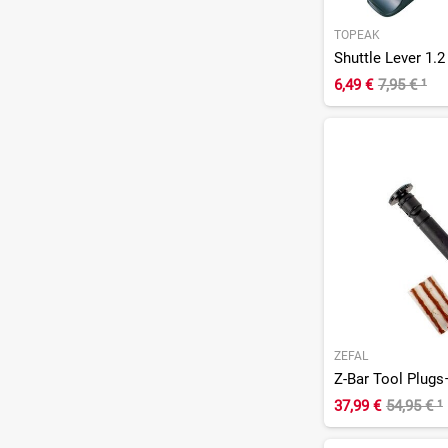
TOPEAK
Shuttle Lever 1.2
6,49 €
7,95 €
¹
ZEFAL
Z-Bar Tool Plugs
37,99 €
54,95 €
¹