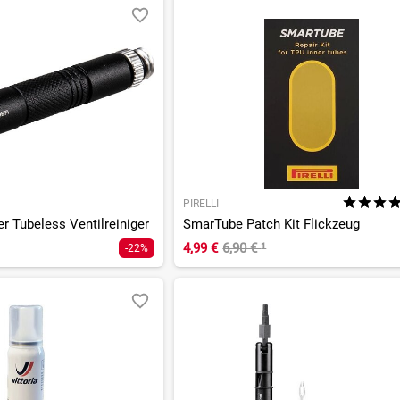
PIRELLI
r Tubeless Ventilreiniger
SmarTube Patch Kit Flickzeug
4,99 €
6,90 €
¹
-22%