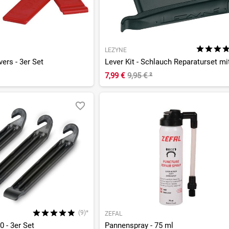
LEZYNE
ers - 3er Set
7,99 €
9,95 €
²
(9)*
ZEFAL
 - 3er Set
Pannenspray - 75 ml