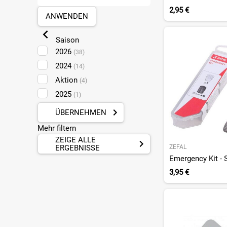
Mülheim-Kärlich
(10)
2,95 €
ANWENDEN
Münster
(11)
Pforzheim
(4)
Saison
Plankstadt
(1)
2026
(38)
Sankt Augustin
(9)
2024
(14)
Aktion
(4)
2025
(1)
ÜBERNEHMEN
Mehr filtern
ZEIGE ALLE
ERGEBNISSE
ZEFAL
3,95 €