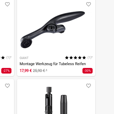
(1)*
(1)*
GIANT
Montage Werkzeug für Tubeless Reifen
17,99 €
25,90 €
¹
-27%
-30%