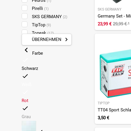
Pedros
(1)
Pirelli
(1)
SKS GERMANY
SKS GERMANY
(2)
23,99 €
29,99 €
¹
TipTop
(9)
Topeak
(17)
ÜBERNEHMEN
Vittoria
(3)
Wolftooth
(6)
Farbe
Zefal
(9)
Schwarz
Weiß
Rot
TIPTOP
TT04 Sport Schla
Grau
3,50 €