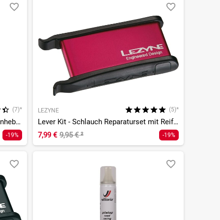
(7)*
(5)*
LEZYNE
Power Lever X - Kettenschloss/Reifenheber Werkzeug
Lever Kit - Schlauch Reparaturset mit Reifenheber
7,99 €
9,95 €
²
-19%
-19%