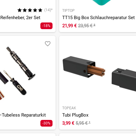
(14)*
TIPTOP
 Reifenheber, 2er Set
TT15 Big Box Schlauchreparatur Set
21,99 €
23,95 €
²
-18%
TOPEAK
–Tubeless Reparaturkit
Tubi PlugBox
3,99 €
5,95 €
¹
-30%