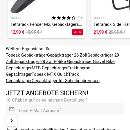
(3)*
TOPEAK
TOPEAK
Tetrarack Fender M2, Gepäcktägerschutzblech
Tetrarack Side Fra
12,99 €
15,95 €
¹
21,99 €
29,95 €
¹
-18%
Weitere Ergebnisse für:
Topeak Gepäckträger
Gepäckträger 26 Zoll
Gepäckträger 29
Zoll
Gepäckträger 28 Zoll
E-Bike Gepäckträger
Gravel Bike
Gepäckträger
MTB Gepäckträger
Trekkingrad
Gepäckträger
Topeak MTX QuickTrack
Gepäckträger
Gepäckträger für Scheibenbremsen
JETZT ANGEBOTE SICHERN!
10 € Rabatt auf deine nächste Bestellung!³
*
Deine E-Mail Adresse
Ja, ich möchte regelmäßig den Newsletter mit wichtigen