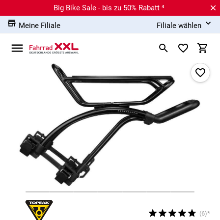
Big Bike Sale - bis zu 50% Rabatt ⁴
Meine Filiale
Filiale wählen
(6)*