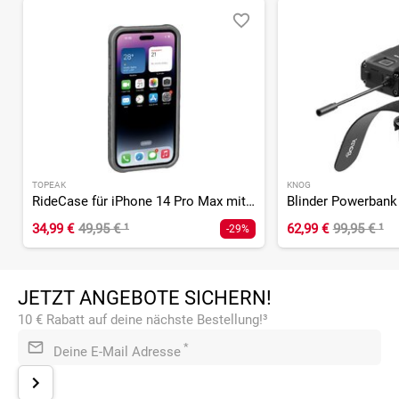
TOPEAK
KNOG
RideCase für iPhone 14 Pro Max mit Halter
Blinder Powerbank
34,99 €
49,95 €
¹
62,99 €
99,95 €
¹
-29%
JETZT ANGEBOTE SICHERN!
10 € Rabatt auf deine nächste Bestellung!³
*
Deine E-Mail Adresse