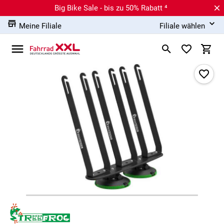
Big Bike Sale - bis zu 50% Rabatt ⁴
Meine Filiale
Filiale wählen