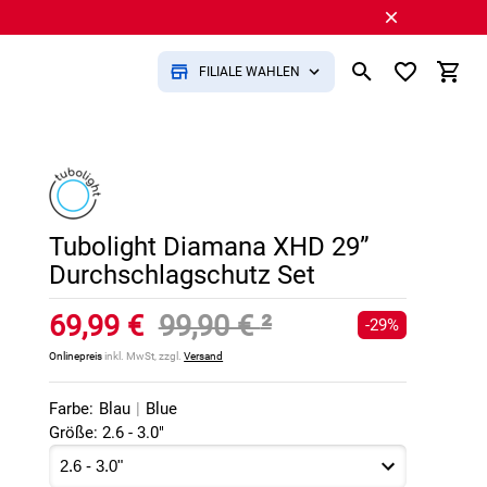
FILIALE WÄHLEN
Tubolight Diamana XHD 29”
Durchschlagschutz Set
69,99 €
99,90 €
²
-29%
Onlinepreis
inkl. MwSt, zzgl.
Versand
Farbe:
Blau
|
Blue
Größe: 2.6 - 3.0"