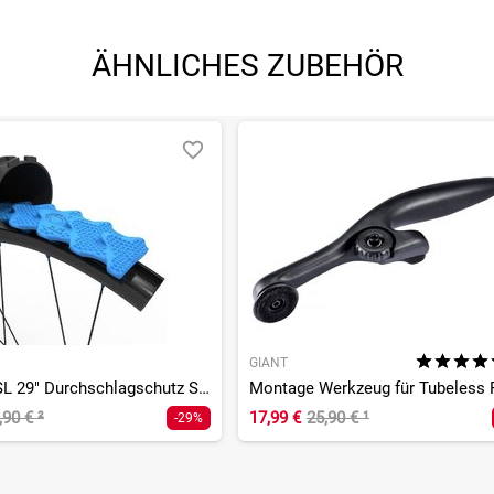
ÄHNLICHES ZUBEHÖR
GIANT
Diamana SL 29" Durchschlagschutz Set
Montage Werkzeug für Tubeless 
,90 €
²
17,99 €
25,90 €
¹
-29%