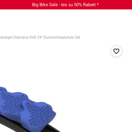
Big Bike Sale - bis zu 50% Rabatt ⁴
ubolight Diamana XHD 29” Durchschlagschutz Set