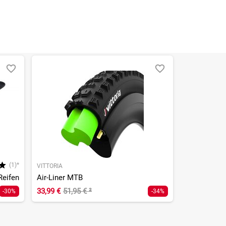
(1)*
VITTORIA
Reifen
Air-Liner MTB
33,99 €
51,95 €
²
-30%
-34%