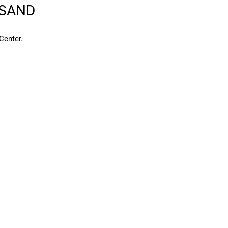
RSAND
Center
.
en kann. Einen Fehler gefunden?
Hier melden.
en kann. Einen Fehler gefunden?
Hier melden.