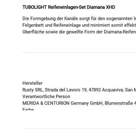
TUBOLIGHT Reifeneinlagen-Set Diamana XHD
Die Formgebung der Kanäle sorgt für den sogenannten Ven
Felgenbett und Reifeneinlage und minimiert somit effekt
Oberfläche sowie die gewellte Form der Diamana-Reifene
Tubolight Diamana XHD
Die extra robuste Heavy Duty-Ausführung ist speziell für
Features:
Material: hochdichter, geschlossenzelliger EVA-S
Hersteller
Leicht zu montieren - am besten in Kombination m
Rusty SRL, Strada del Lavoro 19, 47892 Acquaviva, San Ma
Vollständige Absorptionsfreiheit mit allen auf de
Verantwortliche Person
Höherer (ca. +60 %) und konstanter Anpressdruck
MERIDA & CENTURION Germany GmbH, Blumenstraße 49-5
Geringerer Rollwiderstand (ca. -9 % bei RR), ruhig
Farbe
Höhere Traktion, Stoß- und Vibrationsdämpfung (c
Blau
Hergestellt in Italien
Geschlecht
Produktdetails:
Unisex