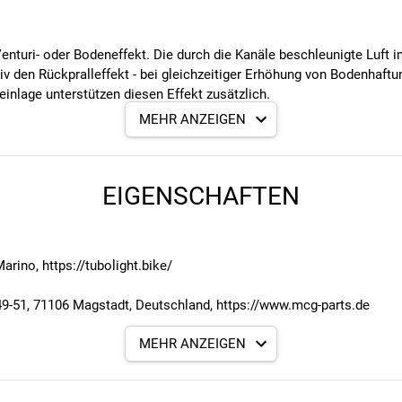
turi- oder Bodeneffekt. Die durch die Kanäle beschleunigte Luft im
iv den Rückpralleffekt - bei gleichzeitiger Erhöhung von Bodenhaft
inlage unterstützen diesen Effekt zusätzlich.
MEHR ANZEIGEN
 schwere Dual Ply-Reifen entwickelt und ideal für den Einsatz im En
EIGENSCHAFTEN
chaum - extrem langlebig
it Tubolight Tubeless-Ventilen
rino, https://tubolight.bike/
m Markt befindlichen Dichtungsmitteln
 des Reifens auf dem Untergrund durch Neutralisieren des Rebound
1, 71106 Magstadt, Deutschland, https://www.mcg-parts.de
eres Fahrverhalten
a. +55 %)
MEHR ANZEIGEN