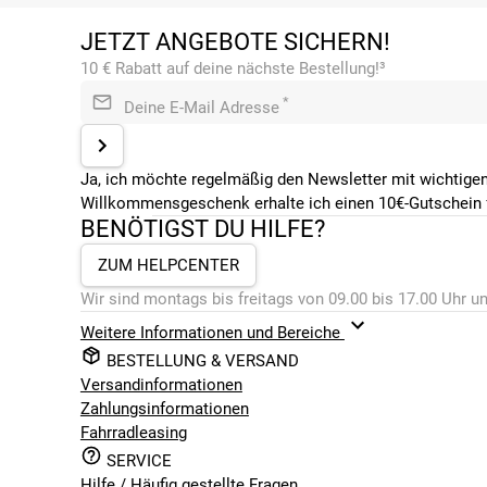
JETZT ANGEBOTE SICHERN!
10 € Rabatt auf deine nächste Bestellung!³
*
Deine E-Mail Adresse
Ja, ich möchte regelmäßig den Newsletter mit wichtigen
Willkommensgeschenk erhalte ich einen 10€-Gutschein f
BENÖTIGST DU HILFE?
ZUM HELPCENTER
Wir sind montags bis freitags von 09.00 bis 17.00 Uhr un
Weitere Informationen und Bereiche
BESTELLUNG & VERSAND
Versandinformationen
Zahlungsinformationen
Fahrradleasing
SERVICE
Hilfe / Häufig gestellte Fragen