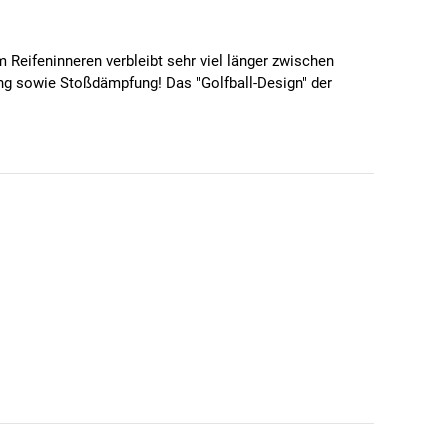
 Reifeninneren verbleibt sehr viel länger zwischen
ung sowie Stoßdämpfung! Das "Golfball-Design" der
duro- und Downhill-Bereich.
s