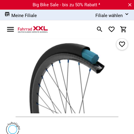
Big Bike Sale - bis zu 50% Rabatt ⁴
Meine Filiale
Filiale wählen