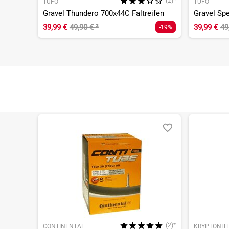
(2)*
TUFO
TUFO
Gravel Thundero 700x44C Faltreifen
39,99 €
49,90 €
²
39,99 €
49
-19%
(2)*
CONTINENTAL
KRYPTONIT