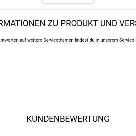
angegebenen- und den verbauten Komponenten bei Fahrrädern komm
angegebenen- und den verbauten Komponenten bei Fahrrädern komm
RMATIONEN ZU PRODUKT UND VE
ntworten auf weitere Servicethemen findest du in unserem
Service-
KUNDENBEWERTUNG