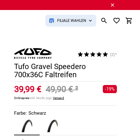
FILIALE WÄHLEN
(2)*
Tufo Gravel Speedero
700x36C Faltreifen
39,99 €
49,90 €
²
-19%
Onlinepreis
inkl. MwSt, zzgl.
Versand
Farbe:
Schwarz