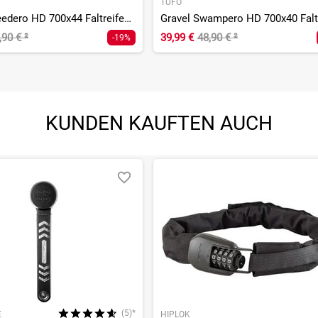
TUFO
Gravel Speedero HD 700x44 Faltreifen, tubeless
,90 €
²
39,99 €
48,90 €
²
-19%
KUNDEN KAUFTEN AUCH
(5)*
E
HIPLOK