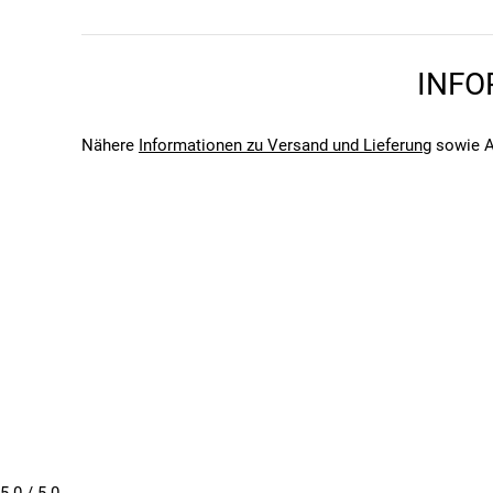
Bitte beachte, dass es zu Abweichungen zwischen den 
Bitte beachte, dass es zu Abweichungen zwischen den 
INFO
Nähere
Informationen zu Versand und Lieferung
sowie A