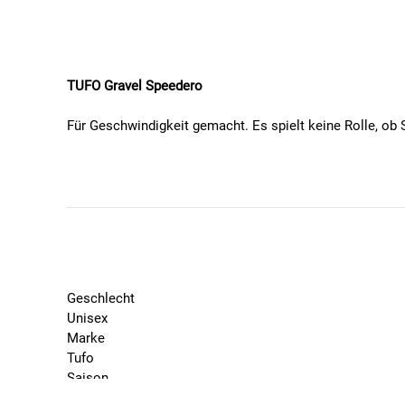
TUFO Gravel Speedero
Für Geschwindigkeit gemacht. Es spielt keine Rolle, ob 
Der Speedero bietet immer kompromisslose Beschleunigun
die die Seitenwände bedeckt, schützen den Reifen vor B
zur allgemeinen Zuverlässigkeit des Reifens bei. Die K
Speedero ist außerdem für eine lange Lebensdauer ausge
Typ: tubeless
Größe: 36-622 (700x36C)
Gewicht: 440 g
Geschlecht
Druck: 2-5 bar (30-70 p.s.i.)
Unisex
TPI: 210/375
Marke
Farbe: schwarz/beige
Tufo
hakenlose Felge
Saison
2025