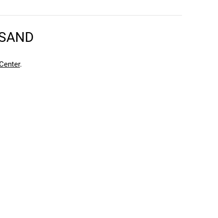
en kann. Einen Fehler gefunden?
Hier melden.
en kann. Einen Fehler gefunden?
Hier melden.
RSAND
Center
.