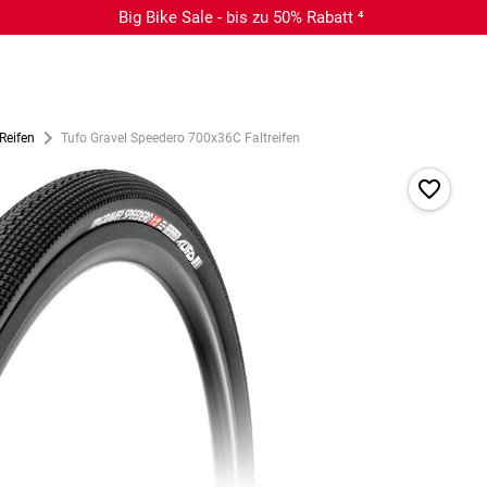
Big Bike Sale - bis zu 50% Rabatt ⁴
Reifen
Tufo Gravel Speedero 700x36C Faltreifen