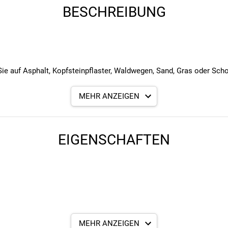
BESCHREIBUNG
Sie auf Asphalt, Kopfsteinpflaster, Waldwegen, Sand, Gras oder Scho
g und Fahrkomfort mit viel Grip und Kurvensicherheit. Die breite L
MEHR ANZEIGEN
eschädigungen durch Steine. Eine pannensichere Lage unter der Lau
arkassenkonstruktion mit hoher TPI gleicht zusammen mit der weic
legt und garantiert eine hohe Kilometerleistung.
EIGENSCHAFTEN
MEHR ANZEIGEN