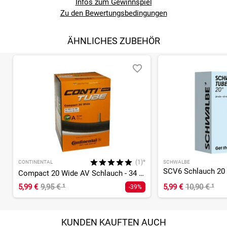
Infos zum Gewinnspiel
Zu den Bewertungsbedingungen
ÄHNLICHES ZUBEHÖR
(1)*
CONTINENTAL
SCHWALBE
SCV6 Schlauch 20 
Compact 20 Wide AV Schlauch - 34 mm
5,99 €
9,95 €
¹
5,99 €
10,90 €
¹
-39%
KUNDEN KAUFTEN AUCH