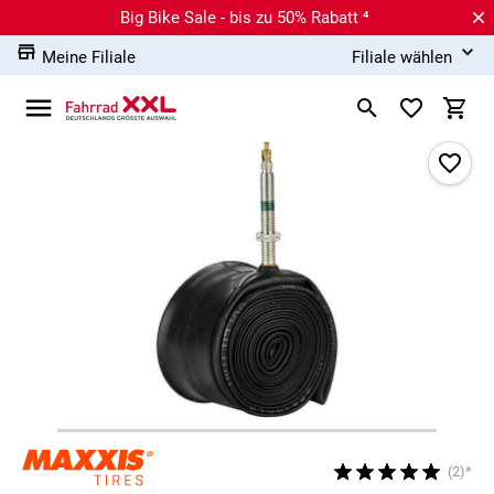
Big Bike Sale - bis zu 50% Rabatt ⁴
Meine Filiale
Filiale wählen
(2)*