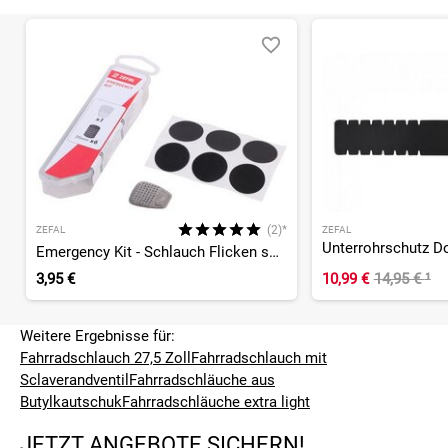
(2)*
ZEFAL
ZEFAL
Unterrohrschutz 
Emergency Kit - Schlauch Flicken selbstklebend
3,95 €
10,99 €
14,95 €
¹
Weitere Ergebnisse für:
Fahrradschlauch 27,5 Zoll
Fahrradschlauch mit
Sclaverandventil
Fahrradschläuche aus
Butylkautschuk
Fahrradschläuche extra light
JETZT ANGEBOTE SICHERN!