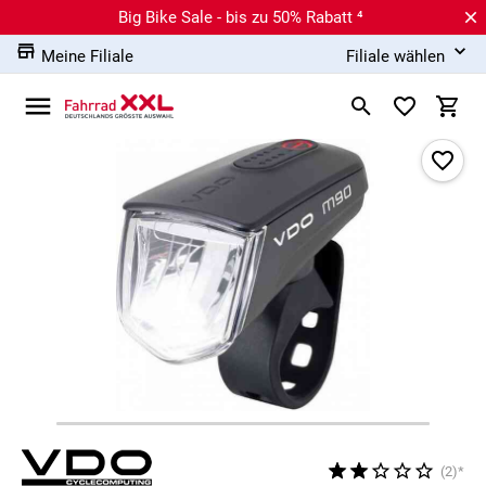
Big Bike Sale - bis zu 50% Rabatt ⁴
Meine Filiale
Filiale wählen
(2)*