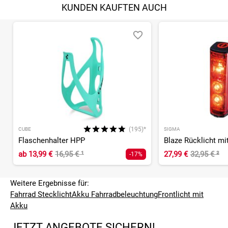
KUNDEN KAUFTEN AUCH
(195)*
CUBE
SIGMA
Flaschenhalter HPP
ab
13,99 €
16,95 €
¹
27,99 €
32,95 €
²
-17%
Weitere Ergebnisse für:
Fahrrad Stecklicht
Akku Fahrradbeleuchtung
Frontlicht mit
Akku
JETZT ANGEBOTE SICHERN!