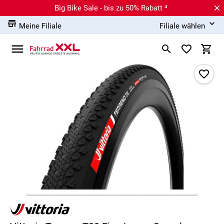
Big Bike Sale - bis zu 50% Rabatt ⁴
Meine Filiale
Filiale wählen