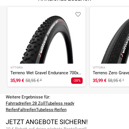
VITTORIA
VITTORIA
Terreno Wet Gravel Endurance 700x45C TLR Graphene 2.0
35,99 €
58,95 €
²
35,99 €
58,95 €
¹
-38%
Weitere Ergebnisse für:
Fahrradreifen 28 Zoll
Tubeless ready
Reifen
Faltreifen
Tubeless-Reifen
JETZT ANGEBOTE SICHERN!