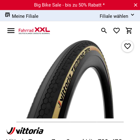
Big Bike Sale - bis zu 50% Rabatt ⁴
Meine Filiale
Filiale wählen