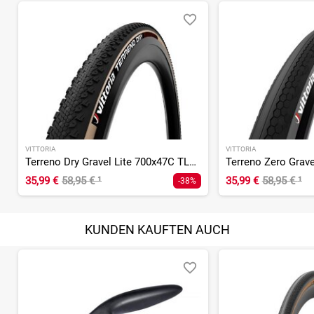
VITTORIA
VITTORIA
Terreno Dry Gravel Lite 700x47C TLR Graphene 2.0
35,99 €
58,95 €
¹
35,99 €
58,95 €
¹
-38%
KUNDEN KAUFTEN AUCH