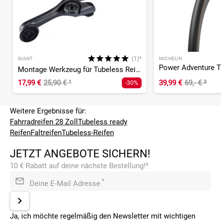
(1)*
GIANT
MICHELIN
Montage Werkzeug für Tubeless Reifen
17,99 €
25,90 €
¹
39,99 €
69,- €
²
-30%
Weitere Ergebnisse für:
Fahrradreifen 28 Zoll
Tubeless ready
Reifen
Faltreifen
Tubeless-Reifen
JETZT ANGEBOTE SICHERN!
10 € Rabatt auf deine nächste Bestellung!³
*
Deine E-Mail Adresse
Ja, ich möchte regelmäßig den Newsletter mit wichtigen