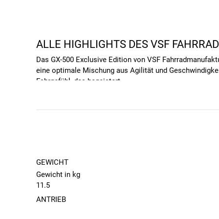
ALLE HIGHLIGHTS DES VSF FAHRRAD
Das GX-500 Exclusive Edition von VSF Fahrradmanufaktur
eine optimale Mischung aus Agilität und Geschwindigkei
Fahrgefühl, das begeistert.
WEITERE HIGHLIGHTS DES GX-500 E
Ob Langstrecken, Pendelstrecken oder Gravel-Abenteuer
komfortablen Geometrie für grenzenlosen Fahrspaß:
Schaltung:
Die 12-Gang Kettenschaltung mit SRAM A
Schaltungsart die Flexibilität, sowohl steile Ans
GEWICHT
Bremsen:
Die hydraulischen Scheibenbremsen von 
Gewicht in kg
Besonders für Gravelbike-Fahrer, die sowohl auf 
11.5
Reaktionszeiten.
Rahmen:
Der Rahmen des GX-500 Exclusive Edition a
ANTRIEB
Einsätze im Gravel-Bereich. Dieser Diamantrahmen 
Schaltung