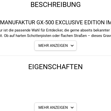
BESCHREIBUNG
MANUFAKTUR GX-500 EXCLUSIVE EDITION I
 ist die passende Wahl für Entdecker, die gerne abseits bekannter 
t. Ob auf harten Schotterpisten oder flachen Straßen – dieses Grav
MEHR ANZEIGEN
XCLUSIVE EDITION
 – das GX-500 Exclusive Edition überzeugt mit durchdachten Featu
EIGENSCHAFTEN
pex ermöglicht präzises Schalten und eine hohe Übersetzungsvielfal
tiege als auch schnelle Abfahrten mühelos zu bewältigen, was sie zu
Shimano bieten zuverlässige Bremskraft und hervorragende Kontrol
Schotterwegen als auch auf Asphalt unterwegs sind, gewährleisten d
us Chrom-Molybdän-Stahl bietet eine hervorragende Kombination aus 
sorgt für eine komfortable Fahrposition und ist besonders geeignet
MEHR ANZEIGEN