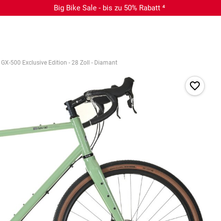
Big Bike Sale - bis zu 50% Rabatt ⁴
X-500 Exclusive Edition - 28 Zoll - Diamant