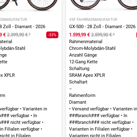
ADMANUFAKTUR
VSF FAHRRADMANUFAKTUR
8 Zoll - Diamant - 2026
GX-500 - 28 Zoll - Diamant - 2026
9 €
2.399,90 €
¹
1.599,99 €
2.599,90 €
¹
-33%
terial
Rahmenmaterial
ybdän-Stahl
Chrom-Molybdän-Stahl
nge
Anzahl Gänge
ette
12-Gang Kette
Schaltung
x XPLR
SRAM Apex XPLR
Schaltart
--
rm
Rahmenform
Diamant
verfügbar
•
Varianten in
•
Versand verfügbar
•
Varianten i
h### verfügbar
•
In
###branch### verfügbar
•
In
### nicht verfügbar
•
###branch### nicht verfügbar
•
in Filialen verfügbar
•
Varianten in Filialen verfügbar
•
icht in Filialen
Varianten nicht in Filialen