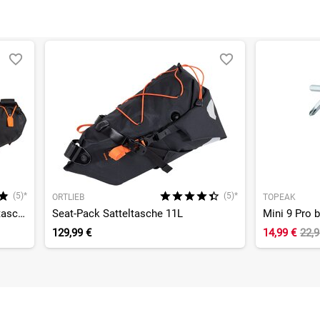
(5)*
(5)*
ORTLIEB
TOPEAK
Frame-Pack RC Toptube Rahmentasche 4L
Seat-Pack Satteltasche 11L
Mini 9 Pro 
129,99 €
14,99 €
22,