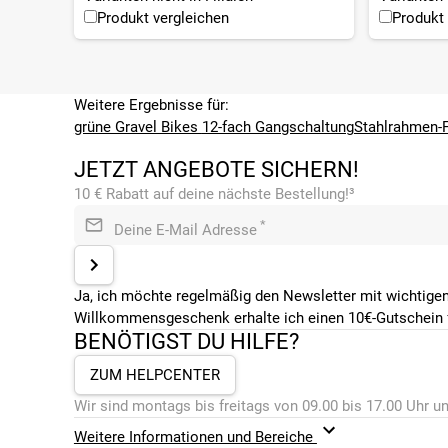
Griffe
Produkt vergleichen
Produkt 
Fizik Vento Solocush Tacky Lenkerband, 2,7 mm stark, 
Lenker
Levenine Gravel, Aluminium, Flare 12°, (440 / 440 / 440 
Vorbau
Weitere Ergebnisse für:
Levelnine, Aluminium, 6°, (90 / 90 / 90 / 110 / 110 mm)
grüne Gravel Bikes
12-fach Gangschaltung
Stahlrahmen-
SONSTIGE
JETZT ANGEBOTE SICHERN!
Beleuchtung
10 € Rabatt auf deine nächste Bestellung!³
ohne Beleuchtung
Farbe
*
Deine E-Mail Adresse
Grün
Federung
Mit Starrgabel
Ja, ich möchte regelmäßig den Newsletter mit wichtigen
Gänge
Willkommensgeschenk erhalte ich einen 10€-Gutschein f
12 - Gänge
BENÖTIGST DU HILFE?
Geschlecht
Herren
ZUM HELPCENTER
Marke
Wir sind montags bis freitags von 09.00 bis 17.00 Uhr un
VSF Fahrradmanufaktur
Radgröße
Weitere Informationen und Bereiche