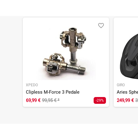
XPEDO
GIRO
Clipless M-Force 3 Pedale
Aries Sphe
69,99 €
99,95 €
²
249,99 €
3
-29%