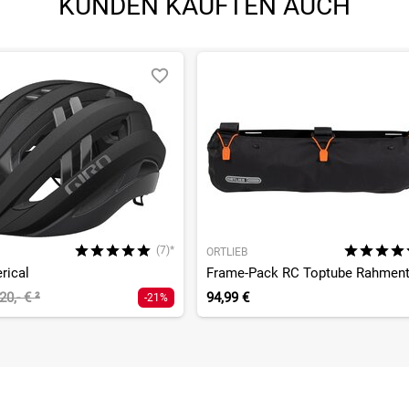
KUNDEN KAUFTEN AUCH
(7)*
ORTLIEB
rical
20,- €
²
94,99 €
-21%