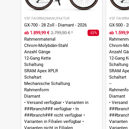
Diamant
LAUFRÄDER & BEREIFUNG
VSF FAHRRADMANUFAKTUR
VSF FAHRR
Reifen (vorne)
GX-700 - 28 Zoll - Diamant - 2026
GX-500 - 2
Schwalbe G-One R, 45-622
ab
1.899,99 €
2.799,90 €
¹
ab
1.599,9
-32%
Reifen (hinten)
Rahmenmaterial
Rahmenma
Schwalbe G-One R, 45-622
Chrom-Molybdän-Stahl
Chrom-Mol
Nabe vorne
Anzahl Gänge
Anzahl Gä
KT, 12 x 100 mm, Centerlock, 32 Loch
12-Gang Kette
12-Gang K
Nabe hinten
Schaltung
Schaltung
KT, 12 x 142 mm , Centerlock, 32 Loch
SRAM Apex XPLR
SRAM Ape
Felge vorn
Schaltart
Schaltart
Ryde DP19, Disc , 32 Loch
Mechanische Schaltung
--
Felge hinten
Rahmenform
Rahmenfo
Ryde DP19, Disc , 32 Loch
Diamant
Diamant
KOMPONENTEN
•
Versand verfügbar
•
Varianten in
•
Versand 
Sattel
###branch### verfügbar
•
In
###branc
Selle Royal new Gravel
###branch### nicht verfügbar
•
###branch
Sattelstütze
Varianten in Filialen verfügbar
•
Varianten 
Levelnine, Aluminium, 27,2 mm, 300 mm
Varianten nicht in Filialen
Varianten n