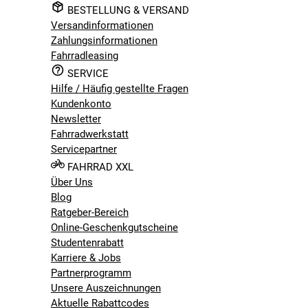
28 Zoll
BESTELLUNG & VERSAND
Rahmenmaterial
Versandinformationen
Stahl
Zahlungsinformationen
Saison
Fahrradleasing
Aktion
SERVICE
Schaltart
Hilfe / Häufig gestellte Fragen
Kettenschaltung
Kundenkonto
Bitte beachte, dass es zu Abweichungen zwischen den 
Newsletter
Bitte beachte, dass es zu Abweichungen zwischen den 
Fahrradwerkstatt
Servicepartner
FAHRRAD XXL
Über Uns
Blog
Ratgeber-Bereich
Online-Geschenkgutscheine
Studentenrabatt
Karriere & Jobs
Partnerprogramm
Unsere Auszeichnungen
Aktuelle Rabattcodes