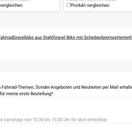
vergleichen
Produkt vergleichen
schwarz
/ 460 / 480 mm)
Fahrrad
Gravelbike aus Stahl
Gravel Bike mit Scheibenbremse
Herrenf
 Fahrrad-Themen, Sonder-Angeboten und Neuheiten per Mail erhalte
ür meine erste Bestellung³.
d samstags von 10.00 bis 15.00 Uhr für dich erreichbar.