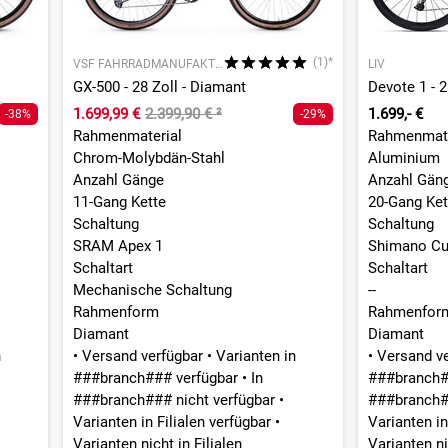
(1)*
VSF FAHRRADMANUFAKTUR
LIV
GX-500 - 28 Zoll - Diamant
Devote 1 - 2
1.699,99 €
2.399,90 €
²
1.699,- €
-38%
-29%
Rahmenmaterial
Rahmenmate
Chrom-Molybdän-Stahl
Aluminium
Anzahl Gänge
Anzahl Gän
11-Gang Kette
20-Gang Ket
Schaltung
Schaltung
SRAM Apex 1
Shimano C
Schaltart
Schaltart
Mechanische Schaltung
--
Rahmenform
Rahmenfor
Diamant
Diamant
n
•
Versand verfügbar
•
Varianten in
•
Versand v
###branch### verfügbar
•
In
###branch#
###branch### nicht verfügbar
•
###branch#
Varianten in Filialen verfügbar
•
Varianten in
Varianten nicht in Filialen
Varianten ni