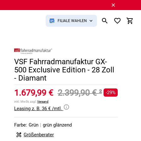
FILIALE WÄHLEN
VSF Fahrradmanufaktur GX-
500 Exclusive Edition - 28 Zoll
- Diamant
1.679,99 €
2.399,90 €
²
-29%
inkl. MwSt, zzgl.
Versand
Leasing z. B. 36 € /mtl.
Farbe:
Grün
|
grün glänzend
Größenberater