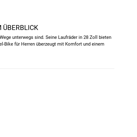
M ÜBERBLICK
Wege unterwegs sind. Seine Laufräder in 28 Zoll bieten
el-Bike für Herren überzeugt mit Komfort und einem
res, einem widerstandsfähigen Rahmen und einer
t. Ideal für Gravelbike-Enthusiasten, bietet diese
r perfekten Wahl für Abenteuerlustige macht.
le, selbst unter anspruchsvollen Bedingungen.
iese Bremsen ein sicheres Fahrgefühl und kurze
Stabilität und Flexibilität, ideal für vielseitige
 für Abenteurer, die auf unterschiedlichen Untergründen