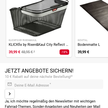
KLICKFIX BY RIXEN&KAUL
GOVITAL
KLICKfix by Rixen&Kaul City Reflect GTA Gepäckträgerkorb - 2026
Bodenmatte L
39,99 €
48,95 €
¹
39,99 €
-18%
JETZT ANGEBOTE SICHERN!
10 € Rabatt auf deine nächste Bestellung!³
*
Deine E-Mail Adresse
Ja, ich möchte regelmäßig den Newsletter mit wichtigen
Fahrrad-Themen, Sonder-Angeboten und Neuheiten per Mail