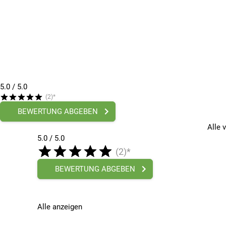
Radgröße
24 Zoll
Rahmenmaterial
Aluminium
Saison
2026
Schaltart
Kettenschaltung
5.0
/ 5.0
Bitte beachte, dass es zu Abweichungen zwischen den 
(2)*
Bitte beachte, dass es zu Abweichungen zwischen den 
BEWERTUNG ABGEBEN
Alle 
5.0 / 5.0
(2)*
BEWERTUNG ABGEBEN
Alle anzeigen