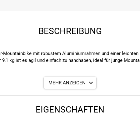
BESCHREIBUNG
er-Mountainbike mit robustem Aluminiumrahmen und einer leichten 
 9,1 kg ist es agil und einfach zu handhaben, ideal für junge Mount
MEHR ANZEIGEN
es Handling und sorgt für ein sicheres Fahrgefühl auch auf anspru
t Ron 24x2.35" Reifen für optimalen Halt auf verschiedenem Unterg
EIGENSCHAFTEN
rne und hinten bieten zuverlässige und kraftvolle Bremsleistung b
rlernen des Schaltens und ermöglicht vielseitige Fahrten im Geländ