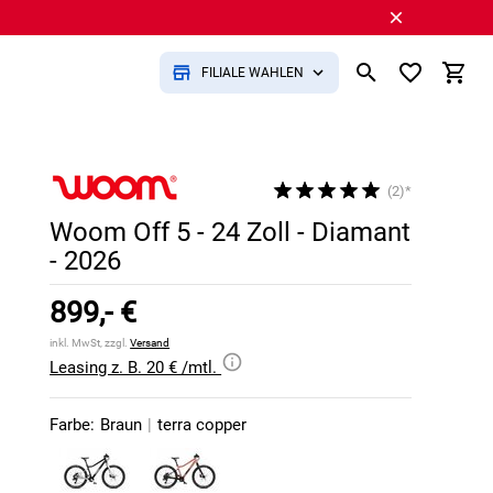
FILIALE WÄHLEN
(2)*
Woom Off 5 - 24 Zoll - Diamant
- 2026
899,- €
inkl. MwSt, zzgl.
Versand
Leasing z. B. 20 € /mtl.
Farbe:
Braun
|
terra copper