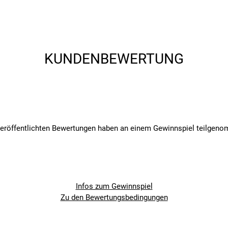
KUNDENBEWERTUNG
angegebenen- und den verbauten Komponenten bei Fahrrädern komm
angegebenen- und den verbauten Komponenten bei Fahrrädern komm
veröffentlichten Bewertungen haben an einem Gewinnspiel teilgen
Infos zum Gewinnspiel
Zu den Bewertungsbedingungen