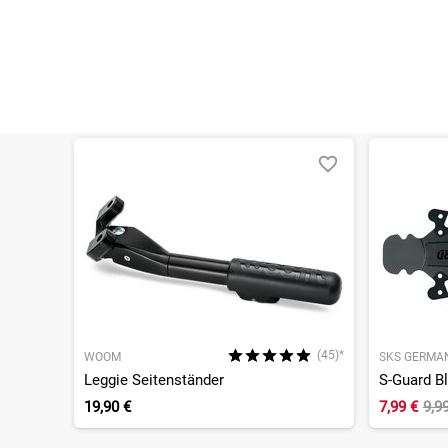
(45)*
WOOM
SKS GERMA
Leggie Seitenständer
S-Guard B
19,90 €
7,99 €
9,9