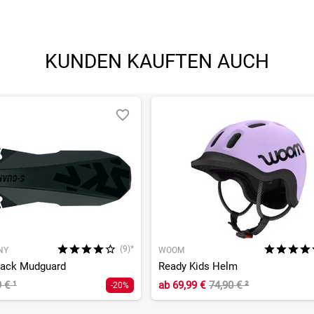
KUNDEN KAUFTEN AUCH
(9)*
NY
WOOM
lack Mudguard
Ready Kids Helm
9 €
¹
ab
69,99 €
74,90 €
²
-20%