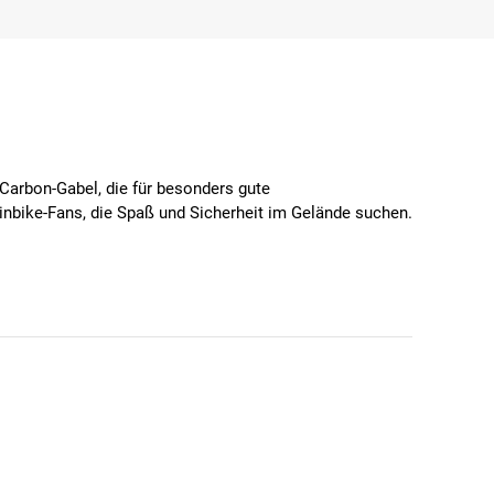
Carbon-Gabel, die für besonders gute
ainbike-Fans, die Spaß und Sicherheit im Gelände suchen.
chsvollen Strecken.
rund.
ei allen Bedingungen.
e.