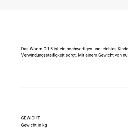
Das Woom Off 5 ist ein hochwertiges und leichtes Kind
Verwindungssteifigkeit sorgt. Mit einem Gewicht von nur
Besondere Features des Woom Off 5
Leichter Aluminiumrahmen:
Ermöglicht ein einfach
Reifen:
Ausgestattet mit griffigen Schwalbe Rocke
Hydraulische Scheibenbremsen:
Promax Bremsen vo
GEWICHT
9-Gang Kettenschaltung:
Unterstützt das sichere E
Gewicht in kg