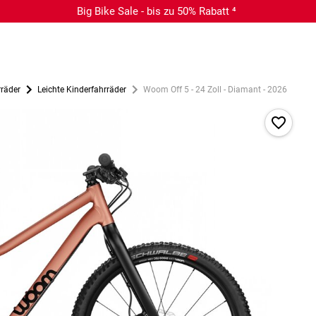
Big Bike Sale - bis zu 50% Rabatt ⁴
rräder
Leichte Kinderfahrräder
Woom Off 5 - 24 Zoll - Diamant - 2026