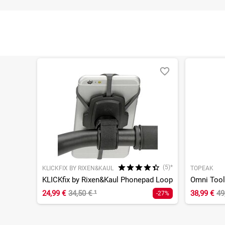
(5)*
KLICKFIX BY RIXEN&KAUL
TOPEAK
KLICKfix by Rixen&Kaul Phonepad Loop
Omni Tool
24,99 €
34,50 €
¹
38,99 €
49
-27%