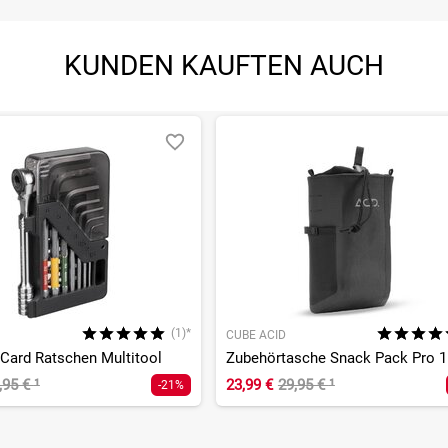
KUNDEN KAUFTEN AUCH
(1)*
CUBE ACID
Card Ratschen Multitool
Zubehörtasche Snack Pack Pro 1
,95 €
¹
23,99 €
29,95 €
¹
-21%