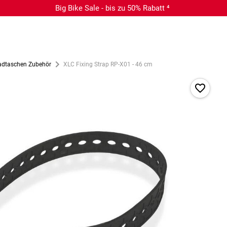
Big Bike Sale - bis zu 50% Rabatt ⁴
adtaschen Zubehör
XLC Fixing Strap RP-X01 - 46 cm