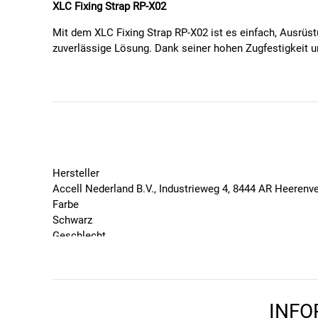
XLC Fixing Strap RP-X02
Mit dem XLC Fixing Strap RP-X02 ist es einfach, Ausrüs
zuverlässige Lösung. Dank seiner hohen Zugfestigkeit un
Eigenschaften:
Elastisches Fixierband zur Befestigung von Gepä
Maximale Zugfestigkeit von 90 kg
Hitze- und kältebeständig (Bereich von -30°C bis 
UV-resistent, verhindert das Ausbleichen durch S
Kann durch Einhaken mehrerer Bänder verlängert 
Hersteller
Bietet auch bei Vibrationen und Stößen einen stab
Accell Nederland B.V., Industrieweg 4, 8444 AR Heerenv
Verkratzt nicht und ist abwaschbar
Farbe
In zwei Längen erhältlich: 46 cm und 66 cm
Schwarz
Geschlecht
Unisex
Technische Details:
Marke
XLC
Gewicht: 29 g
Saison
Länge: 46 cm
INFO
2026