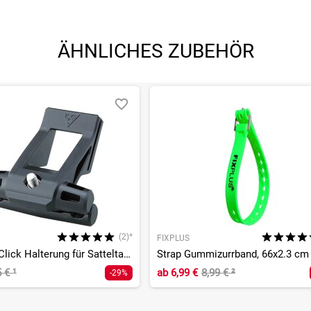
ÄHNLICHES ZUBEHÖR
(2)*
FIXPLUS
F25 QuickClick Halterung für Satteltaschen
Strap Gummizurrband, 66x2.3 cm
5 €
¹
ab
6,99 €
8,99 €
²
-29%