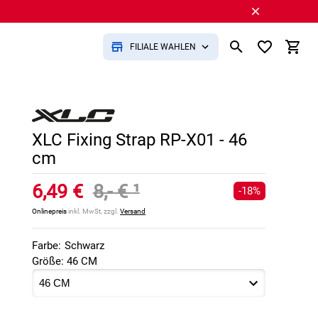
FILIALE WÄHLEN
XLC Fixing Strap RP-X01 - 46
cm
6,49 €
8,- €
¹
-18%
Onlinepreis
inkl. MwSt, zzgl.
Versand
Farbe:
Schwarz
Größe: 46 CM