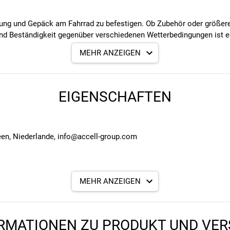
tung und Gepäck am Fahrrad zu befestigen. Ob Zubehör oder größere
d Beständigkeit gegenüber verschiedenen Wetterbedingungen ist es e
MEHR ANZEIGEN
ckstücken und Zubehör am Fahrrad
EIGENSCHAFTEN
+60°C)
onneneinstrahlung
werden
ilen Halt
een, Niederlande, info@accell-group.com
MEHR ANZEIGEN
RMATIONEN ZU PRODUKT UND VE