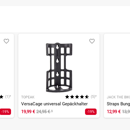
(1)*
(5)*
TOPEAK
JACK THE BIK
VersaCage universal Gepäckhalter
Straps Bun
19,99 €
24,95 €
¹
12,99 €
13,
-19%
-19%