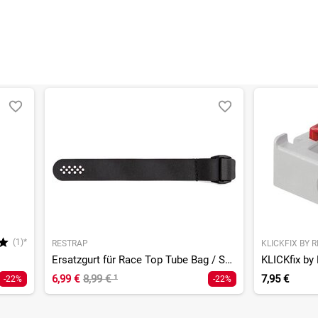
(1)*
RESTRAP
KLICKFIX BY 
Ersatzgurt für Race Top Tube Bag / Saddle Bag
6,99 €
8,99 €
¹
7,95 €
-22%
-22%