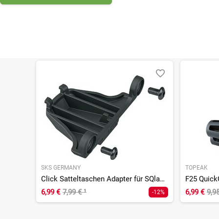
SKS GERMANY
TOPEAK
Click Satteltaschen Adapter für SQlab Active Sättel
6,99 €
7,99 €
¹
6,99 €
9,9
-12%