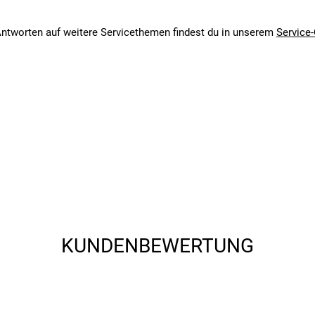
angegebenen- und den verbauten Komponenten bei Fahrrädern komm
angegebenen- und den verbauten Komponenten bei Fahrrädern komm
ntworten auf weitere Servicethemen findest du in unserem
Service-
KUNDENBEWERTUNG