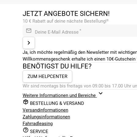
JETZT ANGEBOTE SICHERN!
10 € Rabatt auf deine nächste Bestellung!³
*
Deine E-Mail Adresse
Ja, ich möchte regelmäßig den Newsletter mit wichtigen
Willkommensgeschenk erhalte ich einen 10€-Gutschein f
BENÖTIGST DU HILFE?
ZUM HELPCENTER
Wir sind montags bis freitags von 09.00 bis 17.00 Uhr un
Weitere Informationen und Bereiche
BESTELLUNG & VERSAND
Versandinformationen
Zahlungsinformationen
Fahrradleasing
SERVICE