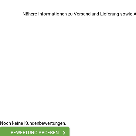
Farbe: Schwarz
Bitte beachte, dass es zu Abweichungen zwischen den 
Bitte beachte, dass es zu Abweichungen zwischen den 
Nähere
Informationen zu Versand und Lieferung
sowie A
Zusätzliche Informationen:
Marke: XLC
Modellnummer: RP-X02
Lieferumfang: Ein Fixing Strap
Noch keine Kundenbewertungen.
BEWERTUNG ABGEBEN