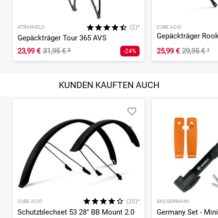
(2)*
ATRANVELO
CUBE ACID
Gepäckträger Rook
Gepäckträger Tour 365 AVS
23,99 €
31,95 €
²
25,99 €
29,95 €
¹
-24%
KUNDEN KAUFTEN AUCH
(20)*
CUBE ACID
SKS GERMANY
Schutzblechset 53 28" BB Mount 2.0