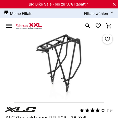
Big Bike Sale - bis zu 50% Rabatt ⁴
Meine Filiale
Filiale wählen
(1)*
XLC Gepäckträger RP-R03 - 28 Zoll