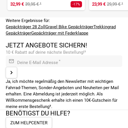
32,99 €
39,95 €
¹
23,99 €
29,99 €
¹
-17%
Weitere Ergebnisse für:
Gepäckträger 28 Zoll
Gravel Bike Gepäckträger
Trekkingrad
Gepäckträger
Gepäckträger mit Federklappe
JETZT ANGEBOTE SICHERN!
10 € Rabatt auf deine nächste Bestellung!³
*
Deine E-Mail Adresse
Ja, ich möchte regelmäßig den Newsletter mit wichtigen
Fahrrad-Themen, Sonder-Angeboten und Neuheiten per Mail
erhalten. Eine Abmeldung ist jederzeit möglich. Als
Willkommensgeschenk erhalte ich einen 10€-Gutschein für
meine erste Bestellung³.
BENÖTIGST DU HILFE?
ZUM HELPCENTER