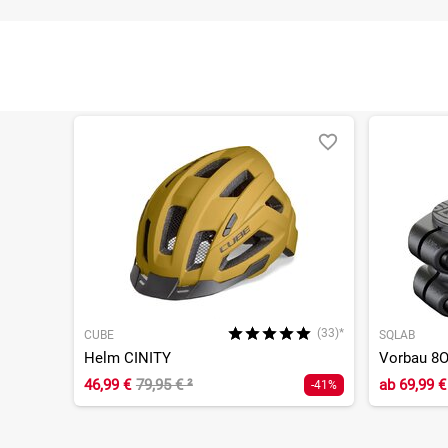
(33)*
CUBE
SQLAB
Helm CINITY
Vorbau 8O
46,99 €
79,95 €
²
ab
69,99 €
-41%