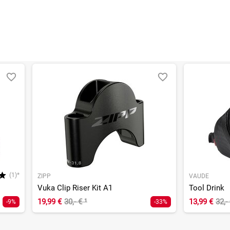
(1)*
ZIPP
VAUDE
Vuka Clip Riser Kit A1
Tool Drink
19,99 €
30,- €
¹
13,99 €
32,-
-9%
-33%