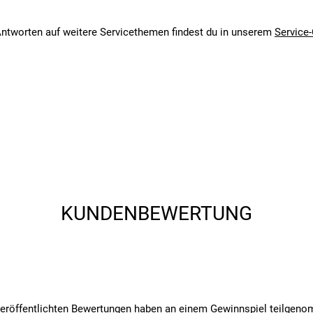
angegebenen- und den verbauten Komponenten bei Fahrrädern komm
angegebenen- und den verbauten Komponenten bei Fahrrädern komm
ntworten auf weitere Servicethemen findest du in unserem
Service-
KUNDENBEWERTUNG
veröffentlichten Bewertungen haben an einem Gewinnspiel teilgen