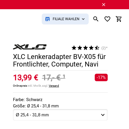
FILIALE WÄHLEN
(2)*
XLC Lenkeradapter BV-X05 für
Frontlichter, Computer, Navi
13,99 €
17,- €
¹
-17%
Onlinepreis
inkl. MwSt, zzgl.
Versand
Farbe:
Schwarz
Größe: Ø 25,4 - 31,8 mm