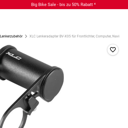
Big Bike Sale - bis zu 50% Rabatt ⁴
Lenkerzubehör
XLC Lenkeradapter BV-X05 für Frontlichter, Computer, Navi