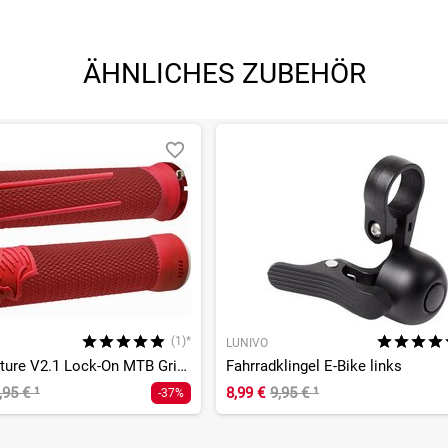
ÄHNLICHES ZUBEHÖR
(1)*
LUNIVO
AG2 Signature V2.1 Lock-On MTB Griffe
Fahrradklingel E-Bike links
,95 €
¹
8,99 €
9,95 €
¹
-37%