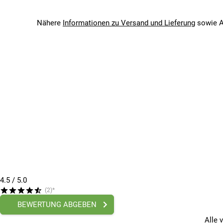
Bitte beachte, dass es zu Abweichungen zwischen den 
Bitte beachte, dass es zu Abweichungen zwischen den 
Nähere
Informationen zu Versand und Lieferung
sowie A
4.5
/ 5.0
(2)*
BEWERTUNG ABGEBEN
Alle 