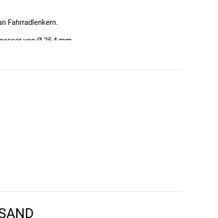
an Fahrradlenkern.
messer von Ø 25,4 mm.
RSAND