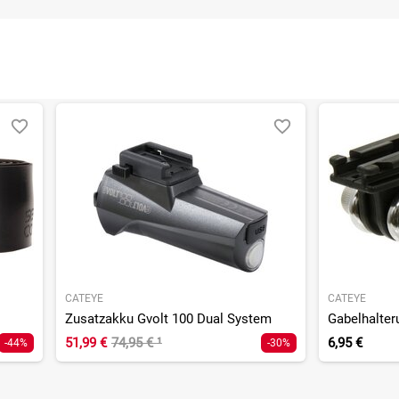
CATEYE
CATEYE
Zusatzakku Gvolt 100 Dual System
Gabelhalter
51,99 €
74,95 €
¹
6,95 €
-44%
-30%