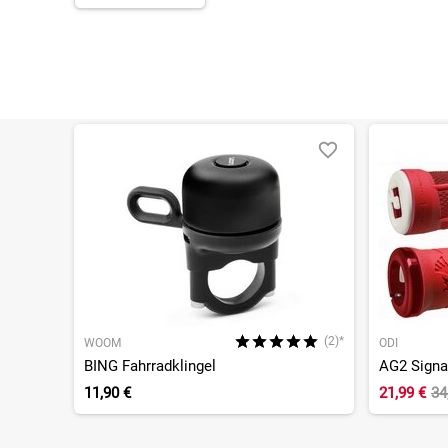
(2)*
WOOM
ODI
BING Fahrradklingel
11,90 €
21,99 €
34