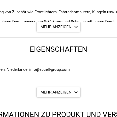
g von Zubehör wie Frontlichtern, Fahrradcomputern, Klingeln usw. 
 einem Durchmesser von Ø 31,8 mm und Schellen mit einem Durch
MEHR ANZEIGEN
ität und Langlebigkeit.
erforderlich.
EIGENSCHAFTEN
ör sicher am Fahrradlenker zu befestigen.
een, Niederlande, info@accell-group.com
MEHR ANZEIGEN
RMATIONEN ZU PRODUKT UND VE