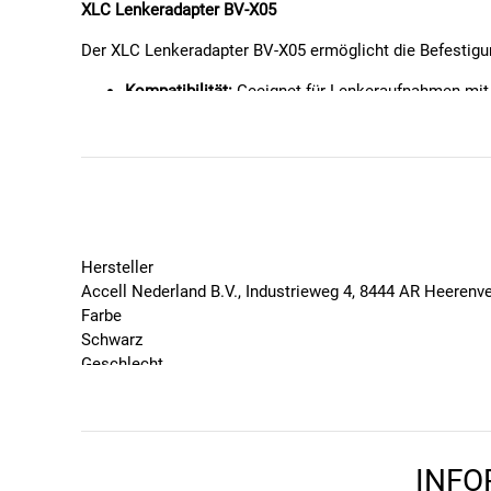
XLC Lenkeradapter BV-X05
Der XLC Lenkeradapter BV-X05 ermöglicht die Befestigun
Kompatibilität:
Geeignet für Lenkeraufnahmen mit
Material:
Hergestellt aus Aluminium 6061 für Stabil
Gewicht:
Leichtgewicht mit nur 42 Gramm.
Einfache Installation:
Keine komplexen Werkzeuge 
Farbe:
Schwarz.
Dieser Adapter bietet eine praktische Lösung, um Zubeh
Hersteller
Accell Nederland B.V., Industrieweg 4, 8444 AR Heerenv
Farbe
Schwarz
Geschlecht
Unisex
Marke
XLC
Saison
INFO
2026