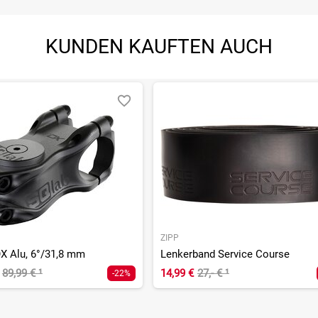
KUNDEN KAUFTEN AUCH
ZIPP
X Alu, 6°/31,8 mm
Lenkerband Service Course
89,99 €
¹
14,99 €
27,- €
¹
-22%