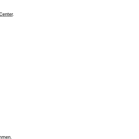
en kann. Einen Fehler gefunden?
Hier melden.
en kann. Einen Fehler gefunden?
Hier melden.
Center
.
ommen.