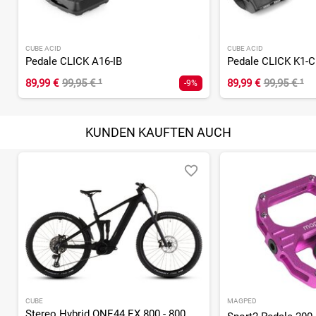
CUBE ACID
CUBE ACID
Pedale CLICK A16-IB
89,99 €
99,95 €
¹
89,99 €
99,95 €
¹
-9%
KUNDEN KAUFTEN AUCH
CUBE
MAGPED
Stereo Hybrid ONE44 EX 800 - 800 Wh - 29 Zoll - Fully