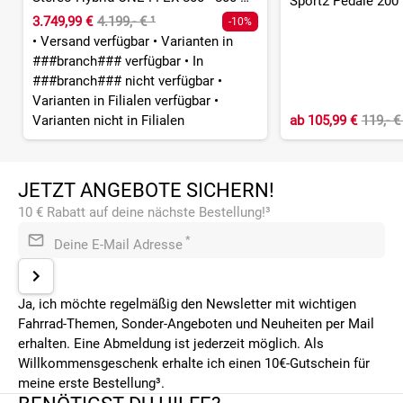
Sport2 Pedale 200
3.749,99 €
4.199,- €
¹
-10%
•
Versand verfügbar
•
Varianten in
###branch### verfügbar
•
In
###branch### nicht verfügbar
•
Varianten in Filialen verfügbar
•
Varianten nicht in Filialen
ab
105,99 €
119,- 
JETZT ANGEBOTE SICHERN!
10 € Rabatt auf deine nächste Bestellung!³
*
Deine E-Mail Adresse
Ja, ich möchte regelmäßig den Newsletter mit wichtigen
Fahrrad-Themen, Sonder-Angeboten und Neuheiten per Mail
erhalten. Eine Abmeldung ist jederzeit möglich. Als
Willkommensgeschenk erhalte ich einen 10€-Gutschein für
meine erste Bestellung³.