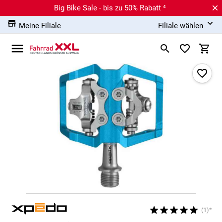
Big Bike Sale - bis zu 50% Rabatt ⁴
Meine Filiale
Filiale wählen
(1)*