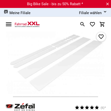
Big Bike Sale - bis zu 50% Rabatt ⁴
Meine Filiale
Filiale wählen
(6)*