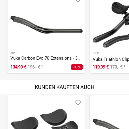
ZIPP
ZIPP
Vuka Carbon Evo 70 Extensions - 38 cm
134,99 €
196,- €
¹
119,99 €
173,- €
¹
-31%
KUNDEN KAUFTEN AUCH