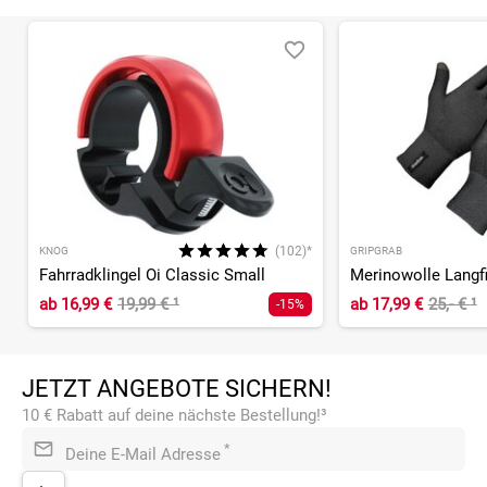
(102)*
KNOG
GRIPGRAB
Fahrradklingel Oi Classic Small
ab
16,99 €
19,99 €
¹
ab
17,99 €
25,- €
¹
-15%
JETZT ANGEBOTE SICHERN!
10 € Rabatt auf deine nächste Bestellung!³
*
Deine E-Mail Adresse