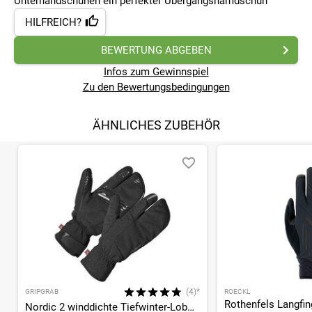
Unterhandschuhen ein perfekter Übergangshamdschuh
HILFREICH?
BEWERTUNG ABGEBEN
Infos zum Gewinnspiel
Zu den Bewertungsbedingungen
ÄHNLICHES ZUBEHÖR
(4)*
GRIPGRAB
ROECKL
Rothenfels Langfi
Nordic 2 winddichte Tiefwinter-Lobster-Langfingerhandschuhe