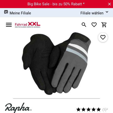
Big Bike Sale - bis zu 50% Rabatt ⁴
Meine Filiale
Filiale wählen
(1)*