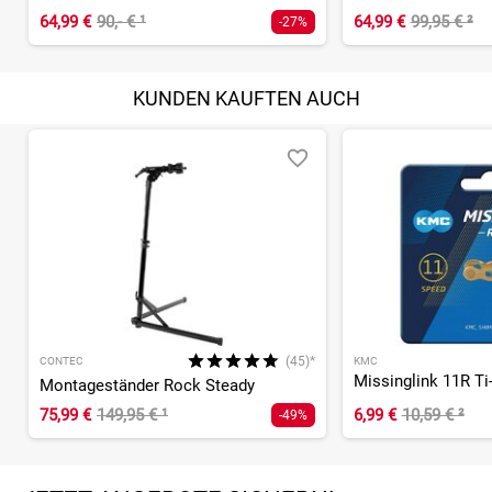
64,99 €
90,- €
¹
64,99 €
99,95 €
²
-27%
KUNDEN KAUFTEN AUCH
(45)*
CONTEC
KMC
Montageständer Rock Steady
75,99 €
149,95 €
¹
6,99 €
10,59 €
²
-49%