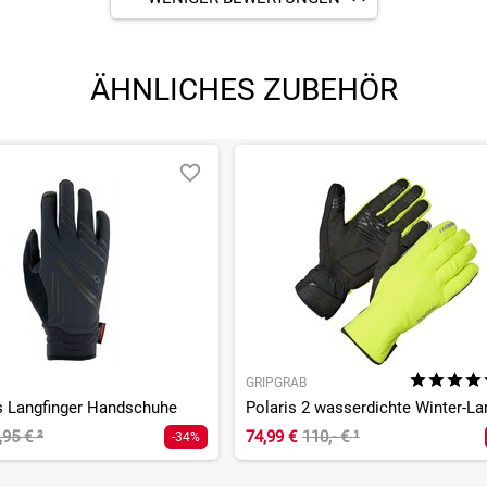
ÄHNLICHES ZUBEHÖR
GRIPGRAB
s Langfinger Handschuhe
,95 €
²
74,99 €
110,- €
¹
-34%