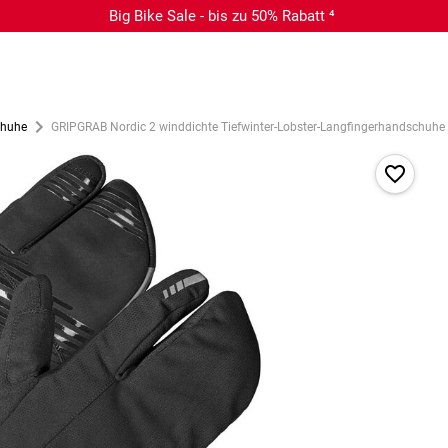
Big Bike Sale - bis zu 50% Rabatt ⁴
chuhe
GRIPGRAB Nordic 2 winddichte Tiefwinter-Lobster-Langfingerhandschuhe