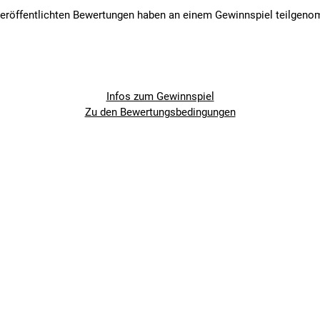
veröffentlichten Bewertungen haben an einem Gewinnspiel teilgen
ind ideal für das kälteste Winterwetter. Wenn die Temperaturen unt
 deine Finger warm, damit du dein Rad immer unter Kontrolle hast
Infos zum Gewinnspiel
Zu den Bewertungsbedingungen
enmaterial mit einer wasserabweisenden DWR-Beschichtung
lationsleistung und Wärme
ildleder mit Polsterung und Silikonprints für höchsten Komfort un
 die Bedienung der Brems- und Schalthebel auf dem Rennrad und Mou
ethan, 5% Elastan