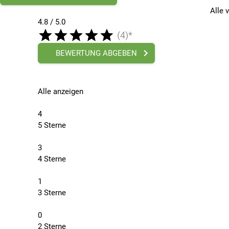
Alle 
Die GripGrab Nordic 2 Deep Winter Lobster-Handschuhe s
4.8 / 5.0
Rad unterwegs zu sein, halten diese Lobster-Handschuhe
(4)*
kannst.
BEWERTUNG ABGEBEN
Spezifikationen:
Effektiver Kälteschutz im Winter
100 % winddichtes und hoch atmungsaktives Auß
Alle anzeigen
Isolierung für extreme Kälte
PrimaLoft® Gold-Isolierung sorgt für höchste Iso
4
Polsterung und Griffigkeit
5 Sterne
Strapazierfähige Handflächen aus synthetischem W
Optimierte Fingeraufteilung
3
Zeigefinger von den anderen Fingern getrennt, um
4 Sterne
Touchscreen-fähige Fingerspitzen
Reflektierende Elemente
1
Maschinenwäsche 30°C
3 Sterne
Material: 70% Polyester, 20% Polyamid, 5% Polyur
0
2 Sterne