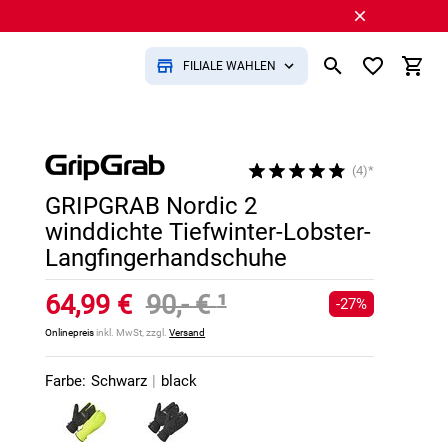
FILIALE WÄHLEN
(4)*
GRIPGRAB Nordic 2
winddichte Tiefwinter-Lobster-
Langfingerhandschuhe
64,99 €
90,- €
¹
-27%
Onlinepreis
inkl. MwSt, zzgl.
Versand
Farbe:
Schwarz
|
black