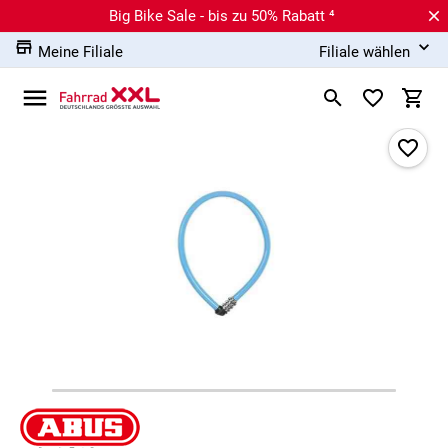
Big Bike Sale - bis zu 50% Rabatt ⁴
Meine Filiale
Filiale wählen