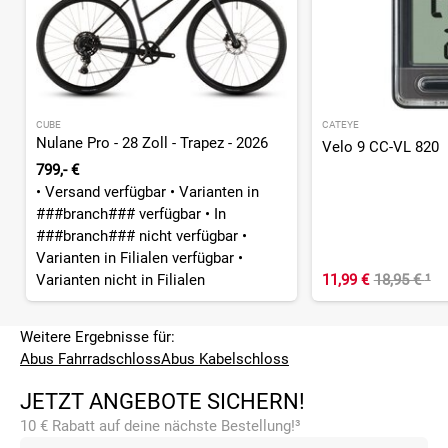
CUBE
CATEYE
Nulane Pro - 28 Zoll - Trapez - 2026
Velo 9 CC-VL 820
799,- €
•
Versand verfügbar
•
Varianten in
###branch### verfügbar
•
In
###branch### nicht verfügbar
•
Varianten in Filialen verfügbar
•
Varianten nicht in Filialen
11,99 €
18,95 €
¹
Weitere Ergebnisse für:
Abus Fahrradschloss
Abus Kabelschloss
JETZT ANGEBOTE SICHERN!
10 € Rabatt auf deine nächste Bestellung!³